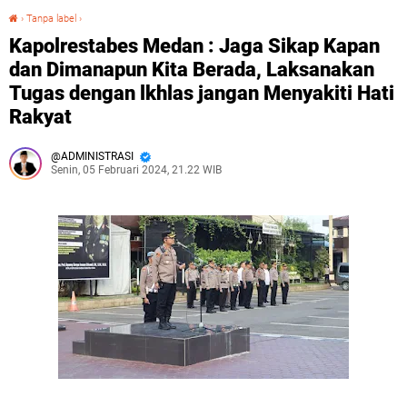
›
Tanpa label
›
Kapolrestabes Medan : Jaga Sikap Kapan dan Dimanapun Kita Berada, Laksanakan Tugas dengan lkhlas jangan Menyakiti Hati Rakyat
Kapolrestabes Medan : Jaga Sikap Kapan
dan Dimanapun Kita Berada, Laksanakan
Tugas dengan lkhlas jangan Menyakiti Hati
Rakyat
ADMINISTRASI
Senin, 05 Februari 2024, 21.22 WIB