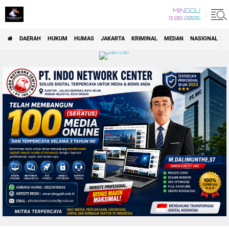
MINGGU
9 08 2026
DAERAH
HUKUM
HUMAS
JAKARTA
KRIMINAL
MEDAN
NASIONAL
P