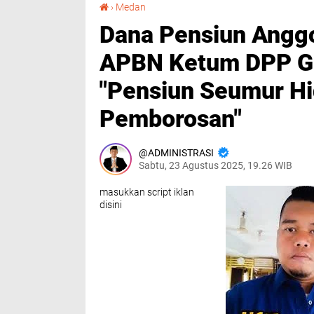
Dana Pensiun Anggota DPR Dinilai Membebani APBN Ketum DPP GNI Rules Gajah, S.Kom: "Pensiun Seumur Hidup untuk 1 Periode Itu Pemborosan"
›
Medan
Dana Pensiun Anggo
APBN Ketum DPP GN
"Pensiun Seumur Hi
Pemborosan"
ADMINISTRASI
Sabtu, 23 Agustus 2025, 19.26 WIB
masukkan script iklan
disini