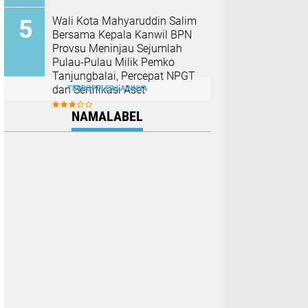
Wali Kota Mahyaruddin Salim
Bersama Kepala Kanwil BPN
Provsu Meninjau Sejumlah
Pulau-Pulau Milik Pemko
Tanjungbalai, Percepat NPGT
dan Sertifikasi Aset
TERPOPULER LAINNYA
NAMALABEL