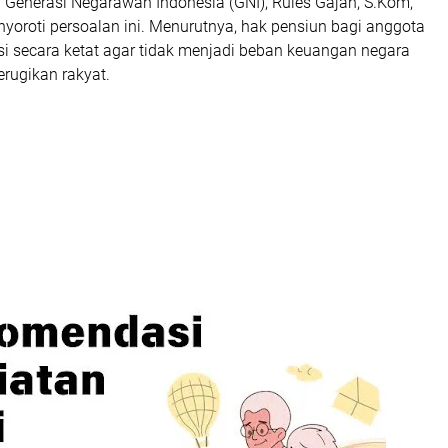
enerasi Negarawan Indonesia (GNI), Rules Gajah, S.Kom,
yoroti persoalan ini. Menurutnya, hak pensiun bagi anggota
si secara ketat agar tidak menjadi beban keuangan negara
rugikan rakyat.