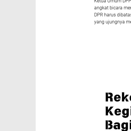
Ketua Umum DPP G
angkat bicara men
DPR harus dibata
yang ujungnya me