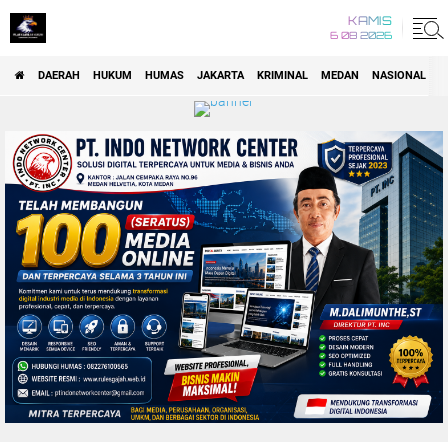
KAMIS
6 08 2026
DAERAH
HUKUM
HUMAS
JAKARTA
KRIMINAL
MEDAN
NASIONAL
P