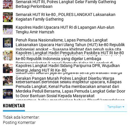
Semarak HUT RI, Polres Langkat Gelar Family Gathering
Berbagi Perlombaan
Semarak HUT RI ke-80 , POLRES LANGKAT Laksanakan
Kegiatan Family Gathering
Kapolres Hadiri Upacara HUT RI di Lapangan Alun-alun
Tengku Amir Hamzah
Penuh Rasa Nasionalisme, Lapas Pemuda Langkat
Laksanakan Upacara Hari Ulang Tahun (HUT) ke-80 Republik
IndonesiaLangkat -- Suasana khidmat dan penuh suka cita
Kapolres Langkat Hadiri Pengukuhan Paskibra HUT RI ke-80
menyelimuti pelaksanaan Upacara Hari Ulang Tahun (HUT)
ke-80 Republik Indonesia yang digelar Lembaga
Pemasyarakatan (Lapas) Pemuda Kelas III Langkat di
Kapolres Langkat Hadiri Sidang Paripurna DPR, Wujudkan
Lapangan Gedung II, Minggu (17/08/2025). Upacara ini
Sinergi Jelang HUT RI Ke- 80
diikuti oleh seluruh jajaran pegawai serta perwakilan Warga
Binaan dengan penuh rasa nasionalisme dan
Gerakan Pangan Murah Polres Langkat Diserbu Warga
kebersamaan.Bertindak selaku inspektur upacara, Kalapas
Pemuda Langkat, Kenal Purba membacakan amanat dari
Menteri Koordinator Bidang Hukum, Hak Asasi Manusia,
Merdeka Peduli Bersama, Lapas Pemuda Langkat Gelar Door
Imigrasi, dan Pemasyarakatan, Yusril Ihza Mahendra. Dalam
to Door Bantuan Sosial Kepada Masyarakat
amanatnya, beliau menekankan bahwa filosofi kemerdekaan
bagi jajaran Kementerian terkait adalah memberikan
KOMENTAR
Tampilkan
pelayanan terbaik tanpa diskriminasi, menjamin akses
perlindungan Hak Asasi Manusia (HAM), meningkatkan
Tidak ada komentar:
pelayanan keimigrasian, serta memastikan sistem
Posting Komentar
pemasyarakatan yang manusiawi.Kemerdekaan,
menurutnya, harus diimplementasikan dalam empat ranah