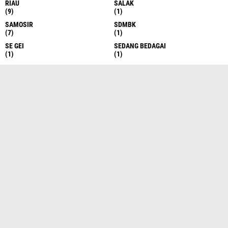
RIAU
SALAK
(9)
(1)
SAMOSIR
SDMBK
(7)
(1)
SE GEI
SEDANG BEDAGAI
(1)
(1)
SEI RAMPAH
SEMARANG
(1)
(7)
SERDANG BEDAGAI
SERGAI
(10)
(3)
SERGEI
SERI RAMPAH
(524)
(1)
SIAK
SIANTAR
(1)
(13)
SIBOLANGIT
SIBOLGA
(7)
(1)
SIBOLGA
SIMALUNGUN
(59)
(61)
SOSIAL
STABAT
(1)
(2)
SUBOLGA
SUBULUSSALAM
(1)
(1)