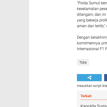
“Polda Sumut ber
keselamatan pese
ditangani, dan i
yang bekerja prof
aman dan tertib,” 
Dengan berakhirny
komitmennya unt
Internasional F1 
Toba
masukkan script ikla
Terkait
Kapolda Sumu