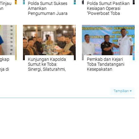
Tinjau
Polda Sumut Sukses
Polda Sumut Pastikan
an
Amankan
Kesiapan Operasi
Pengumuman Juara
“Powerboat Toba
2O di
Endurance Aquabike
2025” Amankan
Toba 2025
Aquabike World
Championship
ngkap
Kunjungan Kapolda
Pemkab dan Kejari
Sumut ke Toba:
Toba Tandatangani
ja di
Sinergi, Silaturahmi,
Kesepakatan
dan Tekankan
Bersama
Soliditas Jajaran
Tampilkan