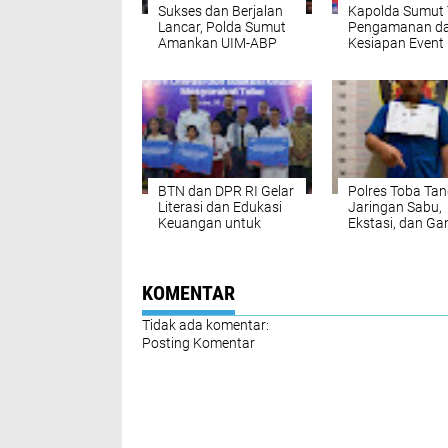
Sukses dan Berjalan
Kapolda Sumut 
Lancar, Polda Sumut
Pengamanan d
Amankan UIM-ABP
Kesiapan Event
Aquabike Class Pro
Aquabike & F1H
World Championship
Danau Toba
2025
BTN dan DPR RI Gelar
Polres Toba Ta
Literasi dan Edukasi
Jaringan Sabu,
Keuangan untuk
Ekstasi, dan Gan
Masyarakat Toba
Depan Bengkel
Miliknya
KOMENTAR
Tidak ada komentar:
Posting Komentar