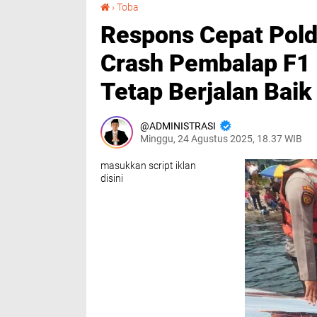
Respons Cepat Polda Sumut Amankan Insiden Crash Pembalap F1 Powerboat 2025, Balapan Tetap Berjalan Baik
›
Toba
Respons Cepat Pol
Crash Pembalap F1
Tetap Berjalan Baik
ADMINISTRASI
Minggu, 24 Agustus 2025, 18.37 WIB
masukkan script iklan
disini