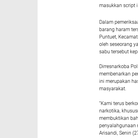
masukkan script i
Dalam pemeriksa
barang haram ters
Puntuet, Kecamat
oleh seseorang y
sabu tersebut kep
Dirresnarkoba Pol
membenarkan pen
ini merupakan has
masyarakat.
“Kami terus berk
narkotika, khusu
membuktikan bahw
penyalahgunaan n
Arisandi, Senin (2