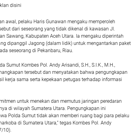
klan disini
an awal, pelaku Haris Gunawan mengaku memperoleh
ebut dari seseorang yang tidak dikenal di kawasan Jl.
an Sawang, Kabupaten Aceh Utara. Ia mengaku diperintah
ang dipanggil Jagong (dalam lidik) untuk mengantarkan paket
ada seseorang di Pekanbaru, Riau.
da Sumut Kombes Pol. Andy Arisandi, S.H., S.I.K., M.H.,
angkapan tersebut dan menyatakan bahwa pengungkapan
il kerja sama serta kepekaan petugas terhadap informasi
omitmen untuk menekan dan memutus jaringan peredaran
snya di wilayah Sumatera Utara. Pengungkapan ini
a Polda Sumut tidak akan memberi ruang bagi para pelaku
arkoba di Sumatera Utara,” tegas Kombes Pol. Andy
7/10).