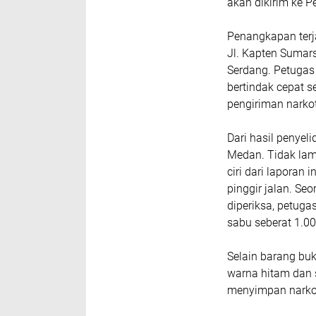
akan dikirim ke P
Penangkapan terja
Jl. Kapten Sumar
Serdang. Petugas
bertindak cepat 
pengiriman narko
Dari hasil penyel
Medan. Tidak lam
ciri dari laporan 
pinggir jalan. S
diperiksa, petuga
sabu seberat 1.0
Selain barang buk
warna hitam dan 
menyimpan narko