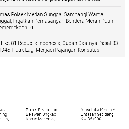
mas Polsek Medan Sunggal Sambangi Warga
nggal, Ingatkan Pemasangan Bendera Merah Putih
emerdekaan RI
 ke-81 Republik Indonesia, Sudah Saatnya Pasal 33
1945 Tidak Lagi Menjadi Pajangan Konstitusi
asa!
Polres Pelabuhan
Atasi Laka Kereta Api,
ning
Belawan Ungkap
Lintasan Sebidang
buka,
Kasus Menonjol,
KM 36+000
k
Bongkar Narasi
Perbaungan Akan
mimpin
“Begal” hingga 31
Ditutup Permanen