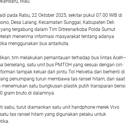
ekanbaru, Riau.
di pada Rabu, 22 Oktober 2025, sekitar pukul 07.00 WIB di
sono, Desa Lalang, Kecamatan Sunggal, Kabupaten Deli
 yang tergabung dalam Tim Ditresnarkoba Polda Sumut
setelah menerima informasi masyarakat tentang adanya
tika menggunakan bus antarkota.
idikan, tim melakukan pemantauan terhadap bus lintas Aceh–
a berselang, satu unit bus PMTOH yang sesuai dengan ciri-
informan tampak keluar dari pintu Tol Helvetia dan berhenti di
eorang penumpang turun membawa tas ransel hitam, dan saat
s menemukan satu bungkusan plastik putih transparan berisi
00 gram bruto di dalamnya.
ti sabu, turut diamankan satu unit handphone merek Vivo
satu tas ransel hitam yang digunakan pelaku untuk
tika.