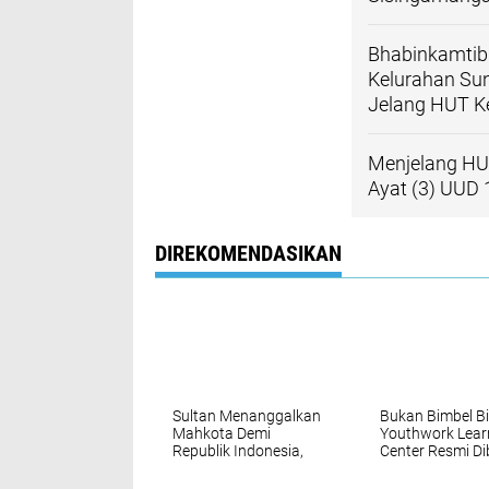
Bhabinkamtib
Kelurahan Su
Jelang HUT K
Menjelang HUT
Ayat (3) UUD 
DIREKOMENDASIKAN
Sultan Menanggalkan
Bukan Bimbel Bi
Mahkota Demi
Youthwork Lear
Republik Indonesia,
Center Resmi Di
Mengapa Hari Ini
Siap Cetak Ana
Masih Ada yang
Medan Jadi Pe