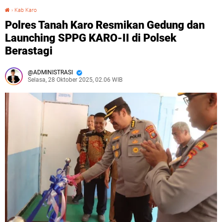
›
Kab Karo
Polres Tanah Karo Resmikan Gedung dan Launching SPPG KARO-II di Polsek Berastagi
Polres Tanah Karo Resmikan Gedung dan
Launching SPPG KARO-II di Polsek
Berastagi
ADMINISTRASI
Selasa, 28 Oktober 2025, 02.06 WIB