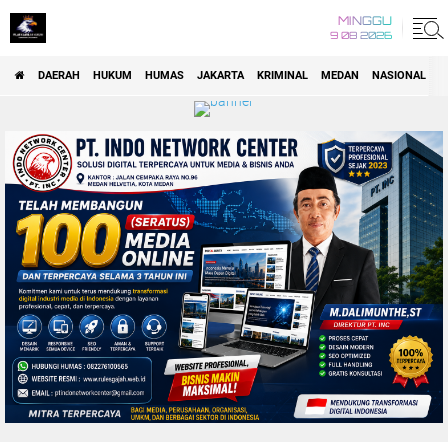
MINGGU
9 08 2026
DAERAH
HUKUM
HUMAS
JAKARTA
KRIMINAL
MEDAN
NASIONAL
P