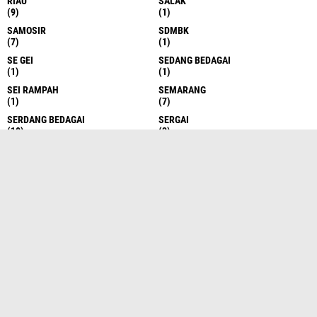
RIAU
SALAK
(9)
(1)
SAMOSIR
SDMBK
(7)
(1)
SE GEI
SEDANG BEDAGAI
(1)
(1)
SEI RAMPAH
SEMARANG
(1)
(7)
SERDANG BEDAGAI
SERGAI
(10)
(3)
SERGEI
SERI RAMPAH
(531)
(1)
SIAK
SIANTAR
(1)
(13)
SIBOLANGIT
SIBOLGA
(7)
(1)
SIBOLGA
SIMALUNGUN
(59)
(61)
SOSIAL
STABAT
(1)
(2)
SUBOLGA
SUBULUSSALAM
(1)
(1)