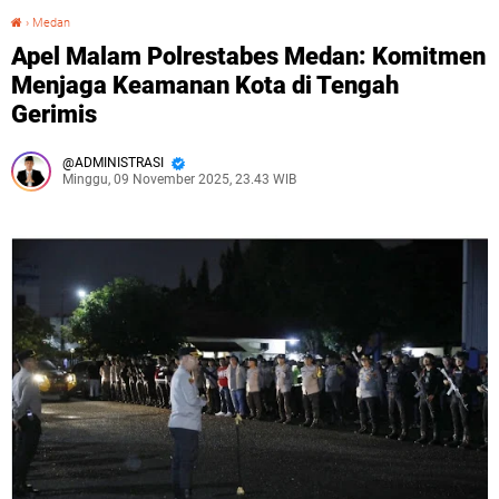
›
Medan
Apel Malam Polrestabes Medan: Komitmen Menjaga Keamanan Kota di Tengah Gerimis
Apel Malam Polrestabes Medan: Komitmen
Menjaga Keamanan Kota di Tengah
Gerimis
ADMINISTRASI
Minggu, 09 November 2025, 23.43 WIB