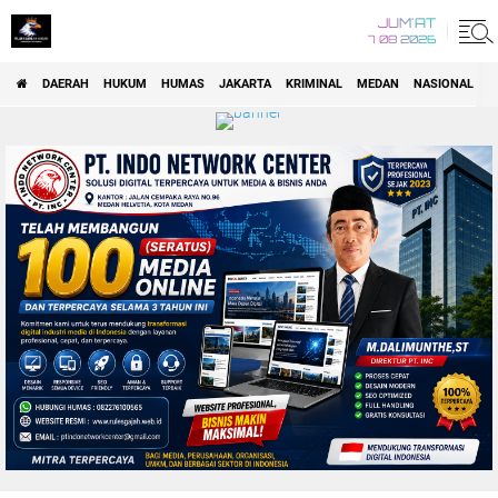
JUM'AT
7 08 2026
DAERAH
HUKUM
HUMAS
JAKARTA
KRIMINAL
MEDAN
NASIONAL
P