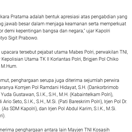
kara Pratama adalah bentuk apresiasi atas pengabdian yang
ung jawab besar dalam menjaga keamanan serta memperkuat
ktor demi kepentingan bangsa dan negara,” ujar Kapolri
styo Sigit Prabowo.
 upacara tersebut pejabat utama Mabes Polri, perwakilan TNI,
 Kepolisian Utama TK II Korlantas Polri, Brigjen Pol Chiko
., M.Hum.
umut, penghargaan serupa juga diterima sejumlah perwira
antaranya Komjen Pol Ramdani Hidayat, S.H. (Dankorbrimob
 Yuda Gustawan, S.I.K., S.H., M.H. (Kabaintelkam Polri),
rio Seto, S.I.K., S.H., M.Si. (Pati Bareskrim Polri), Irjen Pol Dr.
. (As SDM Kapolri), dan Irjen Pol Abdul Karim, S.I.K., M.Si.
i).
penerima penghargaan antara lain Mayjen TNI Kosasih