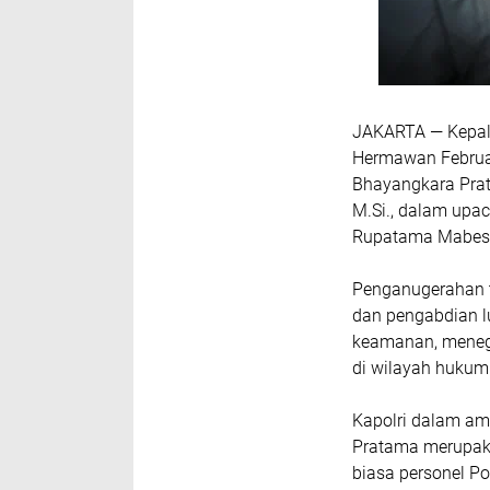
JAKARTA — Kepala
Hermawan Februan
Bhayangkara Prata
M.Si., dalam upa
Rupatama Mabes P
Penganugerahan t
dan pengabdian l
keamanan, menega
di wilayah hukum
Kapolri dalam a
Pratama merupaka
biasa personel Po