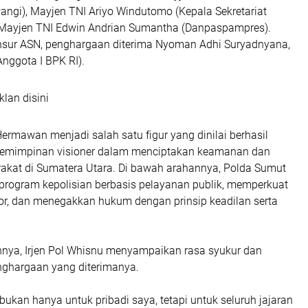
wangi), Mayjen TNI Ariyo Windutomo (Kepala Sekretariat
n Mayjen TNI Edwin Andrian Sumantha (Danpaspampres).
nsur ASN, penghargaan diterima Nyoman Adhi Suryadnyana,
(Anggota I BPK RI).
klan disini
Hermawan menjadi salah satu figur yang dinilai berhasil
emimpinan visioner dalam menciptakan keamanan dan
rakat di Sumatera Utara. Di bawah arahannya, Polda Sumut
program kepolisian berbasis pelayanan publik, memperkuat
ktor, dan menegakkan hukum dengan prinsip keadilan serta
nya, Irjen Pol Whisnu menyampaikan rasa syukur dan
enghargaan yang diterimanya.
bukan hanya untuk pribadi saya, tetapi untuk seluruh jajaran