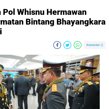
n Pol Whisnu Hermawan
rmatan Bintang Bhayangkara
i
Komentar (
)