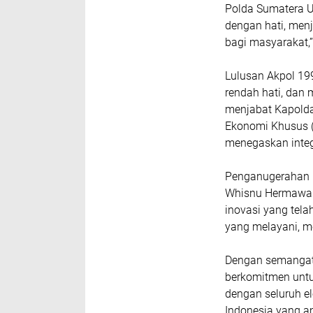
Polda Sumatera Ut
dengan hati, men
bagi masyarakat,”
Lulusan Akpol 199
rendah hati, dan 
menjabat Kapolda
Ekonomi Khusus (D
menegaskan inte
Penganugerahan B
Whisnu Hermawan 
inovasi yang tela
yang melayani, m
Dengan semangat 
berkomitmen untu
dengan seluruh e
Indonesia yang ama