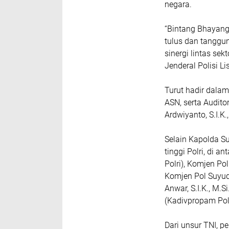
negara.
“Bintang Bhayang
tulus dan tangg
sinergi lintas se
Jenderal Polisi Li
Turut hadir dalam
ASN, serta Auditor
Ardwiyanto, S.I.K
Selain Kapolda S
tinggi Polri, di 
Polri), Komjen Pol
Komjen Pol Suyudi A
Anwar, S.I.K., M.Si
(Kadivpropam Polr
Dari unsur TNI, 