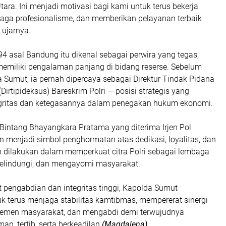
ara. Ini menjadi motivasi bagi kami untuk terus bekerja
jaga profesionalisme, dan memberikan pelayanan terbaik
 ujarnya.
4 asal Bandung itu dikenal sebagai perwira yang tegas,
memiliki pengalaman panjang di bidang reserse. Sebelum
 Sumut, ia pernah dipercaya sebagai Direktur Tindak Pidana
irtipideksus) Bareskrim Polri — posisi strategis yang
gritas dan ketegasannya dalam penegakan hukum ekonomi.
intang Bhayangkara Pratama yang diterima Irjen Pol
menjadi simbol penghormatan atas dedikasi, loyalitas, dan
h dilakukan dalam memperkuat citra Polri sebagai lembaga
elindungi, dan mengayomi masyarakat.
pengabdian dan integritas tinggi, Kapolda Sumut
k terus menjaga stabilitas kamtibmas, mempererat sinergi
lemen masyarakat, dan mengabdi demi terwujudnya
n, tertib, serta berkeadilan.
(Magdalena).