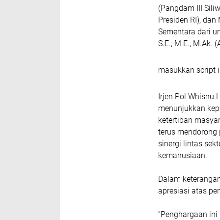
(Pangdam III Sili
Presiden RI), da
Sementara dari u
S.E., M.E., M.Ak. 
masukkan script i
Irjen Pol Whisnu 
menunjukkan kep
ketertiban masya
terus mendorong 
sinergi lintas se
kemanusiaan.
Dalam keterangan
apresiasi atas p
“Penghargaan ini 