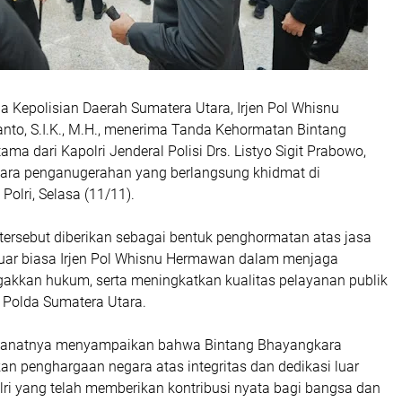
 Kepolisian Daerah Sumatera Utara, Irjen Pol Whisnu
to, S.I.K., M.H., menerima Tanda Kehormatan Bintang
ma dari Kapolri Jenderal Polisi Drs. Listyo Sigit Prabowo,
cara penganugerahan yang berlangsung khidmat di
olri, Selasa (11/11).
ersebut diberikan sebagai bentuk penghormatan atas jasa
uar biasa Irjen Pol Whisnu Hermawan dalam menjaga
kkan hukum, serta meningkatkan kualitas pelayanan publik
 Polda Sumatera Utara.
manatnya menyampaikan bahwa Bintang Bhayangkara
n penghargaan negara atas integritas dan dedikasi luar
lri yang telah memberikan kontribusi nyata bagi bangsa dan