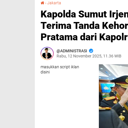
Kapolda Sumut Irjen Pol Whisnu Hermawan Terima Tanda Kehormatan Bintang Bhayangkara Pratama dari Kapolri
›
Jakarta
Kapolda Sumut Irje
Terima Tanda Keho
Pratama dari Kapolr
ADMINISTRASI
Rabu, 12 November 2025, 11.36 WIB
masukkan script iklan
disini