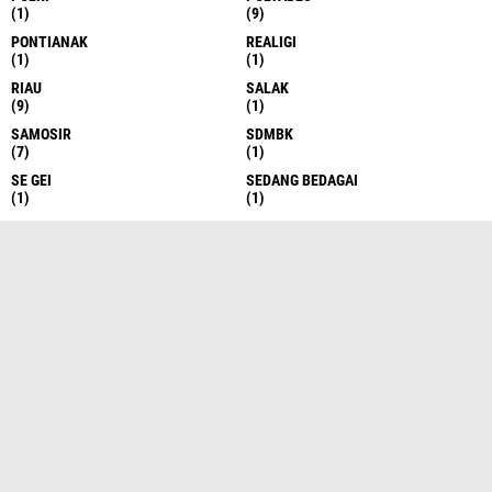
(1)
(9)
PONTIANAK
REALIGI
(1)
(1)
RIAU
SALAK
(9)
(1)
SAMOSIR
SDMBK
(7)
(1)
SE GEI
SEDANG BEDAGAI
(1)
(1)
SEI RAMPAH
SEMARANG
(1)
(7)
SERDANG BEDAGAI
SERGAI
(10)
(3)
SERGEI
SERI RAMPAH
(531)
(1)
SIAK
SIANTAR
(1)
(13)
SIBOLANGIT
SIBOLGA
(7)
(1)
SIBOLGA
SIMALUNGUN
(59)
(61)