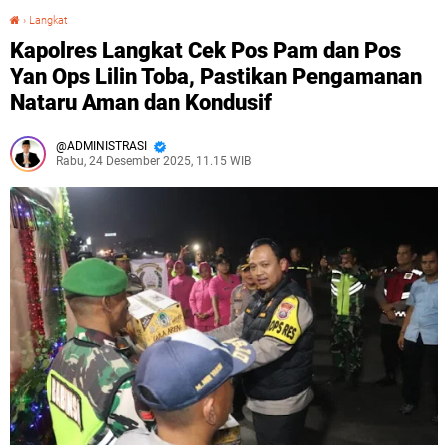
›
Langkat
Kapolres Langkat Cek Pos Pam dan Pos Yan Ops Lilin Toba, Pastikan Pengamanan Nataru Aman dan Kondusif
Kapolres Langkat Cek Pos Pam dan Pos
Yan Ops Lilin Toba, Pastikan Pengamanan
Nataru Aman dan Kondusif
ADMINISTRASI
Rabu, 24 Desember 2025, 11.15 WIB