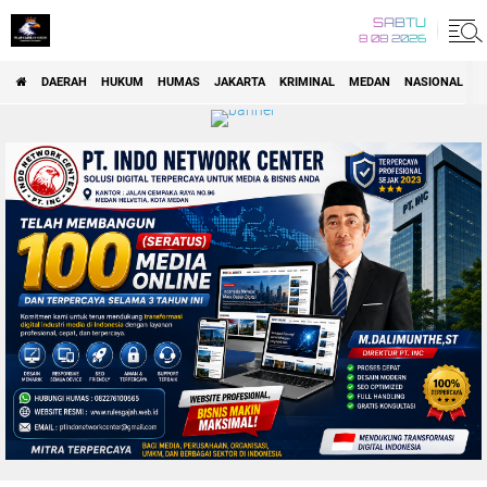
SABTU
8 08 2026
DAERAH
HUKUM
HUMAS
JAKARTA
KRIMINAL
MEDAN
NASIONAL
P