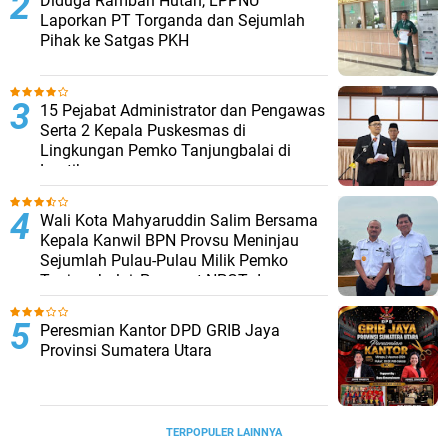
Diduga Rambah Hutan, LPPNU
Laporkan PT Torganda dan Sejumlah
Pihak ke Satgas PKH
15 Pejabat Administrator dan Pengawas
Serta 2 Kepala Puskesmas di
Lingkungan Pemko Tanjungbalai di
Lantik
Wali Kota Mahyaruddin Salim Bersama
Kepala Kanwil BPN Provsu Meninjau
Sejumlah Pulau-Pulau Milik Pemko
Tanjungbalai, Percepat NPGT dan
Sertifikasi Aset
Peresmian Kantor DPD GRIB Jaya
Provinsi Sumatera Utara
TERPOPULER LAINNYA