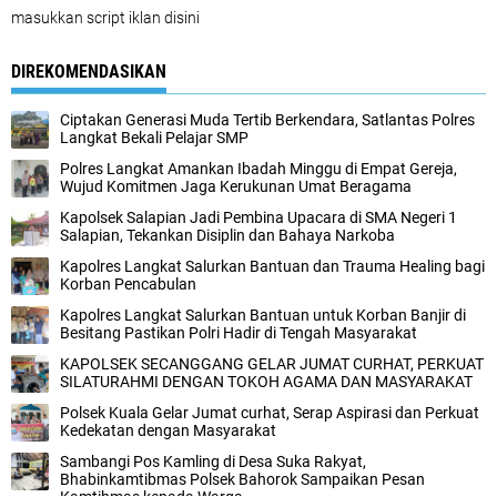
masukkan script iklan disini
DIREKOMENDASIKAN
Ciptakan Generasi Muda Tertib Berkendara, Satlantas Polres
Langkat Bekali Pelajar SMP
Polres Langkat Amankan Ibadah Minggu di Empat Gereja,
Wujud Komitmen Jaga Kerukunan Umat Beragama
Kapolsek Salapian Jadi Pembina Upacara di SMA Negeri 1
Salapian, Tekankan Disiplin dan Bahaya Narkoba
Kapolres Langkat Salurkan Bantuan dan Trauma Healing bagi
Korban Pencabulan ‎
Kapolres Langkat Salurkan Bantuan untuk Korban Banjir di
Besitang Pastikan Polri Hadir di Tengah Masyarakat
KAPOLSEK SECANGGANG GELAR JUMAT CURHAT, PERKUAT
SILATURAHMI DENGAN TOKOH AGAMA DAN MASYARAKAT
Polsek Kuala Gelar Jumat curhat, Serap Aspirasi dan Perkuat
Kedekatan dengan Masyarakat
Sambangi Pos Kamling di Desa Suka Rakyat,
Bhabinkamtibmas Polsek Bahorok Sampaikan Pesan
Kamtibmas kepada Warga