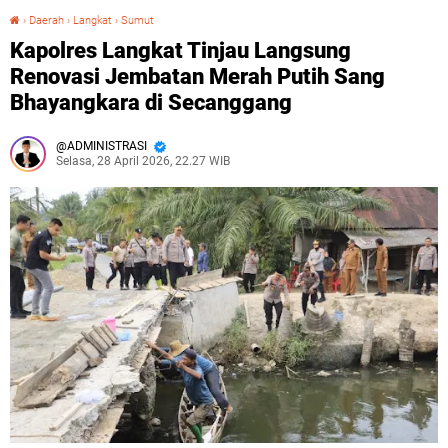
›
Daerah
›
Langkat
›
Sumut
Kapolres Langkat Tinjau Langsung Renovasi Jembatan Merah Putih Sang Bhayangkara di Secanggang
Kapolres Langkat Tinjau Langsung
Renovasi Jembatan Merah Putih Sang
Bhayangkara di Secanggang
ADMINISTRASI
Selasa, 28 April 2026, 22.27 WIB