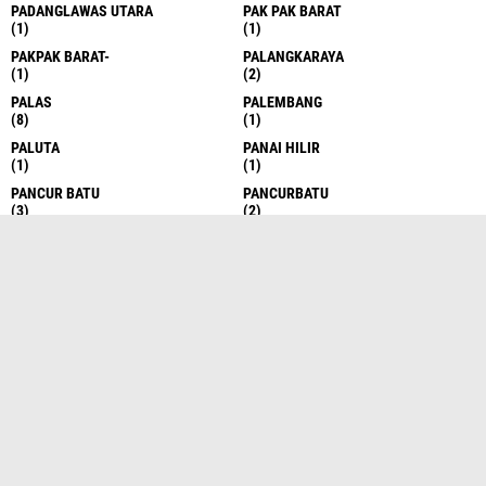
PADANGLAWAS UTARA
PAK PAK BARAT
(1)
(1)
PAKPAK BARAT-
PALANGKARAYA
(1)
(2)
PALAS
PALEMBANG
(8)
(1)
PALUTA
PANAI HILIR
(1)
(1)
PANCUR BATU
PANCURBATU
(3)
(2)
PANDAN
PAPUA BARAT
(1)
(1)
PARAPAT
PD DIKTI
(1)
(1)
PEKAN BARU
PEKANBARU
(4)
(2)
PEMATANG SIANTAR
PEMATANGSIANTAR
(23)
(2)
PENDIDIK KAN
PENDIDIKAN
(1)
(29)
PERBAUNGAN
PKH
(1)
(1)