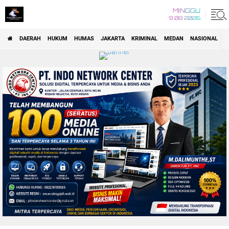
MINGGU
9 08 2026
DAERAH
HUKUM
HUMAS
JAKARTA
KRIMINAL
MEDAN
NASIONAL
P