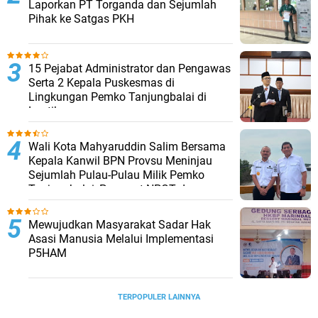
Laporkan PT Torganda dan Sejumlah
Pihak ke Satgas PKH
15 Pejabat Administrator dan Pengawas
Serta 2 Kepala Puskesmas di
Lingkungan Pemko Tanjungbalai di
Lantik
Wali Kota Mahyaruddin Salim Bersama
Kepala Kanwil BPN Provsu Meninjau
Sejumlah Pulau-Pulau Milik Pemko
Tanjungbalai, Percepat NPGT dan
Sertifikasi Aset
Mewujudkan Masyarakat Sadar Hak
Asasi Manusia Melalui Implementasi
P5HAM
TERPOPULER LAINNYA