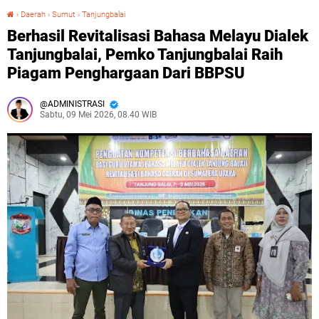
›
Daerah
›
Sumut
›
Tanjungbalai
Berhasil Revitalisasi Bahasa Melayu Dialek Tanjungbalai, Pemko Tanjungbalai Raih Piagam Penghargaan Dari BBPSU
Berhasil Revitalisasi Bahasa Melayu Dialek
Tanjungbalai, Pemko Tanjungbalai Raih
Piagam Penghargaan Dari BBPSU
ADMINISTRASI
Sabtu, 09 Mei 2026, 08.40 WIB