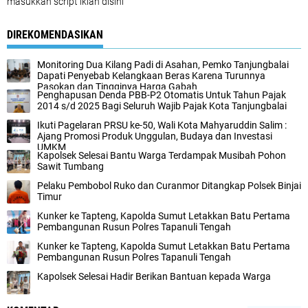
masukkan script iklan disini
DIREKOMENDASIKAN
Monitoring Dua Kilang Padi di Asahan, Pemko Tanjungbalai
Dapati Penyebab Kelangkaan Beras Karena Turunnya
Pasokan dan Tingginya Harga Gabah
Penghapusan Denda PBB-P2 Otomatis Untuk Tahun Pajak
2014 s/d 2025 Bagi Seluruh Wajib Pajak Kota Tanjungbalai
Ikuti Pagelaran PRSU ke-50, Wali Kota Mahyaruddin Salim :
Ajang Promosi Produk Unggulan, Budaya dan Investasi
UMKM
Kapolsek Selesai Bantu Warga Terdampak Musibah Pohon
Sawit Tumbang
Pelaku Pembobol Ruko dan Curanmor Ditangkap Polsek Binjai
Timur‎
Kunker ke Tapteng, Kapolda Sumut Letakkan Batu Pertama
Pembangunan Rusun Polres Tapanuli Tengah
Kunker ke Tapteng, Kapolda Sumut Letakkan Batu Pertama
Pembangunan Rusun Polres Tapanuli Tengah
Kapolsek Selesai Hadir Berikan Bantuan kepada Warga‎