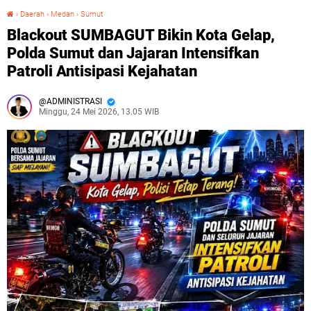
›
Daerah
›
Medan
›
Sumut
Blackout SUMBAGUT Bikin Kota Gelap, Polda Sumut dan Jajaran Intensifkan Patroli Antisipasi Kejahatan
Blackout SUMBAGUT Bikin Kota Gelap,
Polda Sumut dan Jajaran Intensifkan
Patroli Antisipasi Kejahatan
ADMINISTRASI
Minggu, 24 Mei 2026, 13.05 WIB