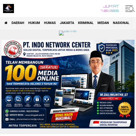
JUM'AT
7 08 2026
DAERAH
HUKUM
HUMAS
JAKARTA
KRIMINAL
MEDAN
NASIONAL
P