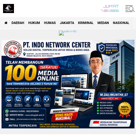
JUM'AT
7 08 2026
DAERAH
HUKUM
HUMAS
JAKARTA
KRIMINAL
MEDAN
NASIONAL
P