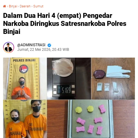
›
Binjai
›
Daerah
›
Sumut
Dalam Dua Hari 4 (empat) Pengedar Narkoba Diringkus Satresnarkoba Polres Binjai‎
Dalam Dua Hari 4 (empat) Pengedar
Narkoba Diringkus Satresnarkoba Polres
Binjai‎
ADMINISTRASI
Jumat, 22 Mei 2026, 20.43 WIB