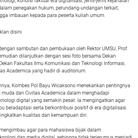
logi, kondisi faktual era digitalisasi, jenis-jenis kejahatan
i dalam penegakan hukum, perundang-undangan terkait,
gga imbauan kepada para peserta kuliah umum.
klan disini
 dengan sambutan dan pembukaan oleh Rektor UMSU, Prof.
kemudian dilanjutkan dengan sesi foto bersama Dekan
Dekan Fakultas Ilmu Komunikasi dan Teknologi Informasi,
itas Academica yang hadir di auditorium.
nya, Kombes Pol Bayu Wicaksono menekankan pentingnya
si muda dan Civitas Academica dalam menghadapi
nologi digital yang semakin pesat. Ia mengingatkan agar
eradaptasi serta berkontribusi positif di era digitalisasi
ingkatkan kualitas dan kemampuan diri.
uga mengimbau agar para mahasiswa bijak dalam
ologi dan media digital, sehingga tidak terjerumus menjadi