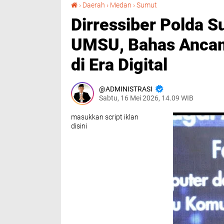
Dirressiber Polda Sumut Beri Kuliah Umum di UMSU, Bahas Ancaman Nyata Kejahatan Siber di Era Digital
›
Daerah
›
Medan
›
Sumut
Dirressiber Polda S
UMSU, Bahas Ancam
di Era Digital
ADMINISTRASI
Sabtu, 16 Mei 2026, 14.09 WIB
masukkan script iklan
disini