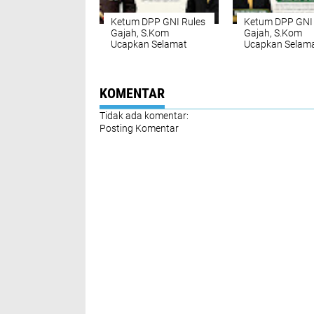
Ketum DPP GNI Rules
Ketum DPP GNI 
Gajah, S.Kom
Gajah, S.Kom
Ucapkan Selamat
Ucapkan Selam
Milad Majelis Ulama
Milad Majelis U
Indonesia: Sinergi
Indonesia: Siner
Ulama dan
Ulama dan
Negarawan Kunci
Negarawan Kun
KOMENTAR
Kemajuan Bangsa
Kemajuan Bang
Tidak ada komentar:
Posting Komentar