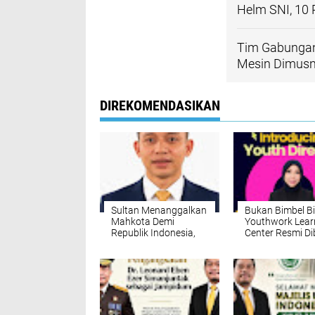
Helm SNI, 10 
Tim Gabungan 
Mesin Dimus
DIREKOMENDASIKAN
Sultan Menanggalkan
Bukan Bimbel Bi
Mahkota Demi
Youthwork Lear
Republik Indonesia,
Center Resmi Di
Mengapa Hari Ini
Siap Cetak Ana
Masih Ada yang
Medan Jadi Pe
Menanggalkan Nurani
Berstandar Glob
Demi Jabatan dan
Kekayaan?