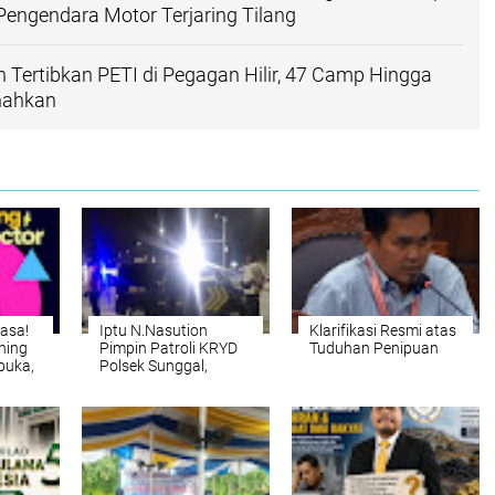
Pengendara Motor Terjaring Tilang‎
Tertibkan PETI di Pegagan Hilir, 47 Camp Hingga
nahkan
asa!
Iptu N.Nasution
Klarifikasi Resmi atas
ning
Pimpin Patroli KRYD
Tuduhan Penipuan
buka,
Polsek Sunggal,
k
Antisipasi Gangguan
mimpin
Kamtibmas Di
al
Sejumlah Titik