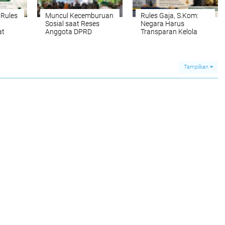
Rules
Muncul Kecemburuan
Rules Gaja, S.Kom:
Sosial saat Reses
Negara Harus
at
Anggota DPRD
Transparan Kelola
lama
Medan dari Partai
Penerimaan Pajak
gi
NasDem
dan Kekayaan Alam,
Jangan Sampai
ci
Rakyat Merasa
Tampilkan
sa
Terintimidasi