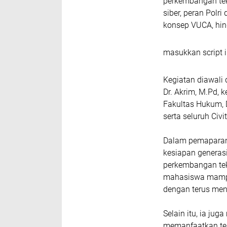
perkembangan tekno
siber, peran Polr
konsep VUCA, hin
masukkan script i
Kegiatan diawali
Dr. Akrim, M.Pd, 
Fakultas Hukum, 
serta seluruh Civ
Dalam pemaparan
kesiapan genera
perkembangan tek
mahasiswa mampu b
dengan terus men
Selain itu, ia j
memanfaatkan tekn