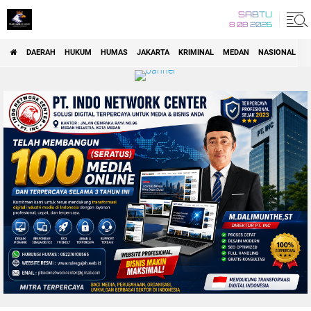
SABTU
8 08 2026
DAERAH
HUKUM
HUMAS
JAKARTA
KRIMINAL
MEDAN
NASIONAL
P