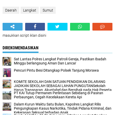
Daerah
Langkat
Sumut
masukkan script iklan disini
DIREKOMENDASIKAN
Sat Lantas Polres Langkat Patroli Gereja, Pastikan Ibadah
Minggu berlangsung Aman Dan Lancar
Pencuri Pintu Besi Ditangkap Polsek Tanjung Morawa‎
KOMITE SEKOLAH DAN SATUAN PENDIDIKAN DILARANG
JADIKAN SEKOLAH SEBAGAI LAHAN PUNGUTANSekolah
Harus Transparan, Akuntabel dan Berpihak pada Hak Peserta
PT KAI Tutup Permanen Perlintasan Sebidang di Pasiran
Didik
Perbaungan, Cegah Kecelakaan Kereta Api
Dalam Kurun Waktu Satu Bulan, Kapolres Langkat Rilis
Pengungkapan Kasus Narkotika, Tindak Pidana Kriminal, dan
Kekerasan Seksual terhadap Anak