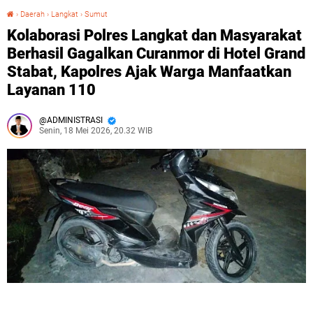
›
Daerah
›
Langkat
›
Sumut
Kolaborasi Polres Langkat dan Masyarakat Berhasil Gagalkan Curanmor di Hotel Grand Stabat, Kapolres Ajak Warga Manfaatkan Layanan 110
Kolaborasi Polres Langkat dan Masyarakat
Berhasil Gagalkan Curanmor di Hotel Grand
Stabat, Kapolres Ajak Warga Manfaatkan
Layanan 110
ADMINISTRASI
Senin, 18 Mei 2026, 20.32 WIB