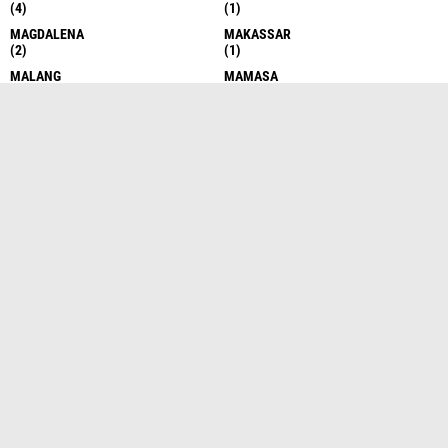
(4)
(1)
MAGDALENA
MAKASSAR
(2)
(1)
MALANG
MAMASA
(3)
(1)
MANADO
MANDAILING NATAL
(1)
(8)
MANOKOWARI
MATARAM
(1)
(2)
MEDAN
MEDAN LABUHAN
(1688)
(3)
MEDAN-BELAWAN
NASIONA
(1)
(1)
NASIONAL
NEWS
(227)
(1)
NIAS
NIAS SELATAN
(4)
(1)
NIAS UTARA
NTT
(1)
(1)
NUSA KAMBANGAN
P.SIANTAR
(1)
(2)