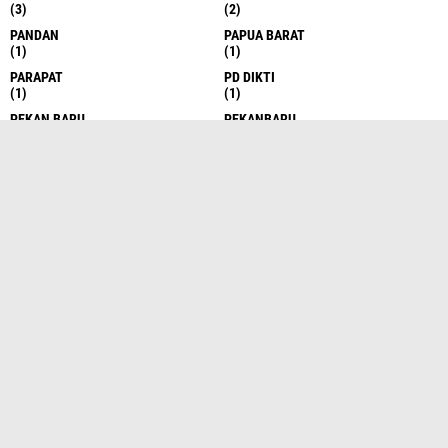
MALANG
MAMASA
(3)
(1)
MANADO
MANDAILING NATAL
(1)
(8)
MANOKOWARI
MATARAM
(1)
(2)
MEDAN
MEDAN LABUHAN
(1689)
(3)
MEDAN-BELAWAN
NASIONA
(1)
(1)
NASIONAL
NEWS
(227)
(1)
NIAS
NIAS SELATAN
(4)
(1)
NIAS UTARA
NTT
(1)
(1)
NUSA KAMBANGAN
P.SIANTAR
(1)
(2)
PADANG
PADANG LAWAS
(1)
(13)
PADANG SIDEMPUAN
PADANG SIDIMPUAN