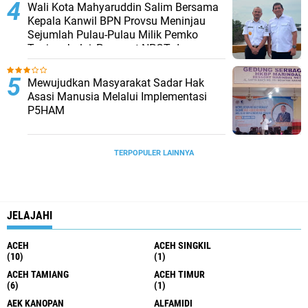
Diduga Rambah Hutan, LPPNU
Laporkan PT Torganda dan Sejumlah
Pihak ke Satgas PKH
15 Pejabat Administrator dan Pengawas
Serta 2 Kepala Puskesmas di
Lingkungan Pemko Tanjungbalai di
Lantik
Wali Kota Mahyaruddin Salim Bersama
Kepala Kanwil BPN Provsu Meninjau
Sejumlah Pulau-Pulau Milik Pemko
Tanjungbalai, Percepat NPGT dan
Sertifikasi Aset
Mewujudkan Masyarakat Sadar Hak
Asasi Manusia Melalui Implementasi
P5HAM