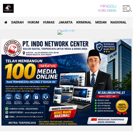
MINGGU
9 08 2026
DAERAH
HUKUM
HUMAS
JAKARTA
KRIMINAL
MEDAN
NASIONAL
P