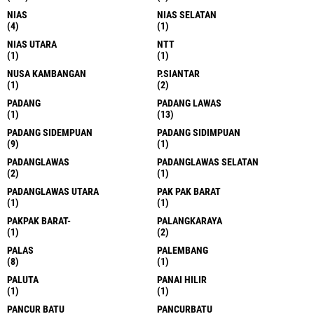
KUALANAMU
KUALIH HULU
(1)
(2)
KUPANG
KUTACANE
(1)
(1)
LAB KARO
LABUHAN BATU
(1)
(6)
LABUHAN BATU SELATAN
LABUHAN DELI
(5)
(1)
LABUHANBATU
LABUHANBATU SELATAN
(17)
(3)
LABUHANBATU UTARA
LABUHANDELI
(2)
(1)
LABURA
LABUSEL
(32)
(17)
LAMPUNG
LANGKAT
(2)
(663)
LOGO
M3DAN
(3)
(1)
MADINA
MADINAH
(4)
(1)
MAGDALENA
MAKASSAR
(2)
(1)