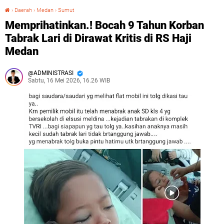
›
Daerah
›
Medan
›
Sumut
Memprihatinkan.! Bocah 9 Tahun Korban Tabrak Lari di Dirawat Kritis di RS Haji Medan
Memprihatinkan.! Bocah 9 Tahun Korban
Tabrak Lari di Dirawat Kritis di RS Haji
Medan
ADMINISTRASI
Sabtu, 16 Mei 2026, 16.26 WIB