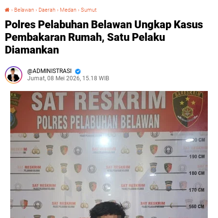
›
Belawan
›
Daerah
›
Medan
›
Sumut
Polres Pelabuhan Belawan Ungkap Kasus Pembakaran Rumah, Satu Pelaku Diamankan
Polres Pelabuhan Belawan Ungkap Kasus
Pembakaran Rumah, Satu Pelaku
Diamankan
ADMINISTRASI
Jumat, 08 Mei 2026, 15.18 WIB