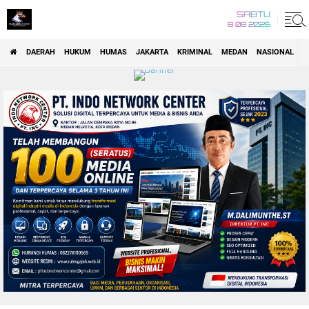
SABTU
8 08 2026
DAERAH
HUKUM
HUMAS
JAKARTA
KRIMINAL
MEDAN
NASIONAL
P