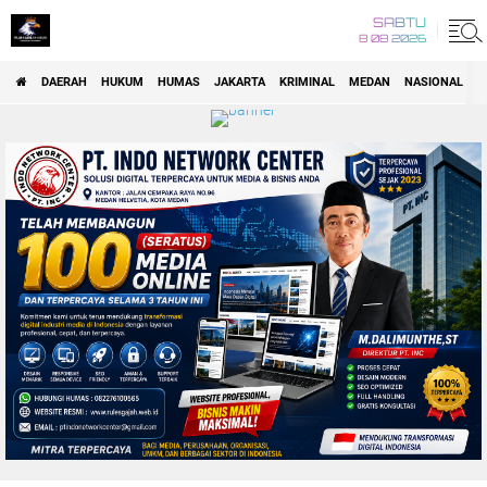
SABTU
8 08 2026
DAERAH
HUKUM
HUMAS
JAKARTA
KRIMINAL
MEDAN
NASIONAL
P