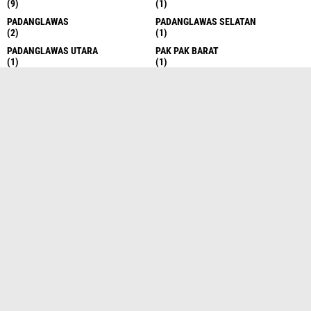
(9)
(1)
PADANGLAWAS
PADANGLAWAS SELATAN
(2)
(1)
PADANGLAWAS UTARA
PAK PAK BARAT
(1)
(1)
PAKPAK BARAT-
PALANGKARAYA
(1)
(2)
PALAS
PALEMBANG
(8)
(1)
PALUTA
PANAI HILIR
(1)
(1)
PANCUR BATU
PANCURBATU
(3)
(2)
PANDAN
PAPUA BARAT
(1)
(1)
PARAPAT
PD DIKTI
(1)
(1)
PEKAN BARU
PEKANBARU
(4)
(2)
PEMATANG SIANTAR
PEMATANGSIANTAR
(23)
(2)