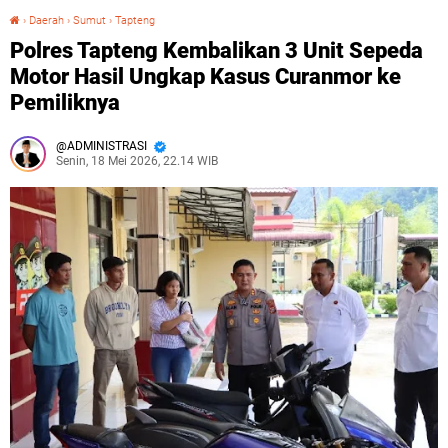
›
Daerah
›
Sumut
›
Tapteng
Polres Tapteng Kembalikan 3 Unit Sepeda Motor Hasil Ungkap Kasus Curanmor ke Pemiliknya
Polres Tapteng Kembalikan 3 Unit Sepeda
Motor Hasil Ungkap Kasus Curanmor ke
Pemiliknya
ADMINISTRASI
Senin, 18 Mei 2026, 22.14 WIB