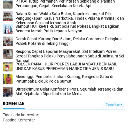
PT KAI Tutup Permanen Perlintasan Sebidang di Pasiran
Perbaungan, Cegah Kecelakaan Kereta Api
Dalam Kurun Waktu Satu Bulan, Kapolres Langkat Rilis
Pengungkapan Kasus Narkotika, Tindak Pidana Kriminal, dan
Kekerasan Seksual terhadap Anak
Sambut HUT ke-81 RI, Sat polairud Polres Langkat Bagikan
Bendera Merah Putih kepada Nelayan
Gerak Cepat Kurang Dari 6 Jam, Pelaku Curanmor Diringkus
Polsek Kotarih di Tebing Tinggi
Respons Cepat Laporan Masyarakat, Sat Intelkam Polres
Sergai Tangkap Pelaku Penyalahgunaan Sabu di Jalinsum Sei
Rampah
POLSEK PANAI HILIR POLRES LABUHANBATU BERHASIL
UNGKAP KASUS PEREDARAN NARKOTIKA JENIS SABU
Menunggu Pembeli di Lahan Kosong, Pengedar Sabu di
Patumbak Diciduk Polda Sumut
‎Ditreskrimum Gelar Konferensi Pers, Sejumlah Tersangka dan
Alat Kejahatan Diperlihatkan ke Media
KOMENTAR
Tampilkan
Tidak ada komentar:
Posting Komentar