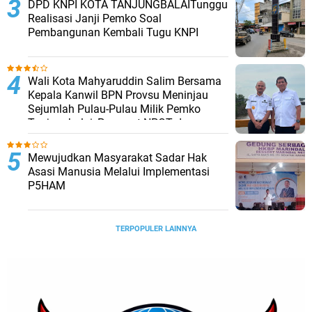
DPD KNPI KOTA TANJUNGBALAITunggu
Realisasi Janji Pemko Soal
Pembangunan Kembali Tugu KNPI
Wali Kota Mahyaruddin Salim Bersama
Kepala Kanwil BPN Provsu Meninjau
Sejumlah Pulau-Pulau Milik Pemko
Tanjungbalai, Percepat NPGT dan
Sertifikasi Aset
Mewujudkan Masyarakat Sadar Hak
Asasi Manusia Melalui Implementasi
P5HAM
TERPOPULER LAINNYA