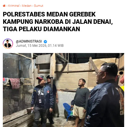
›
Kriminal
›
Medan
›
Sumut
POLRESTABES MEDAN GEREBEK KAMPUNG NARKOBA DI JALAN DENAI, TIGA PELAKU DIAMANKAN
POLRESTABES MEDAN GEREBEK
KAMPUNG NARKOBA DI JALAN DENAI,
TIGA PELAKU DIAMANKAN
ADMINISTRASI
Jumat, 15 Mei 2026, 01.14 WIB