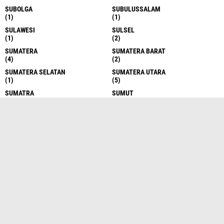
SUBOLGA
SUBULUSSALAM
(1)
(1)
SULAWESI
SULSEL
(1)
(2)
SUMATERA
SUMATERA BARAT
(4)
(2)
SUMATERA SELATAN
SUMATERA UTARA
(1)
(5)
SUMATRA
SUMUT
(1)
(1433)
SURABAYA
SURAKARTA
(8)
(1)
TANDEM
TANJUNG BALAI
(1)
(1)
TANJUNG MORAWA
TANJUNGBALAI
(6)
(466)
TANJUNGMORAWA
TANJUNGPURA
(7)
(3)
TAPANULI
TAPANULI SELATAN
(1)
(114)
TAPANULI TENGAH
TAPANULI TENGAHAN