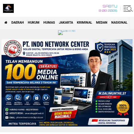
SABTU
8 08 2026
DAERAH
HUKUM
HUMAS
JAKARTA
KRIMINAL
MEDAN
NASIONAL
P