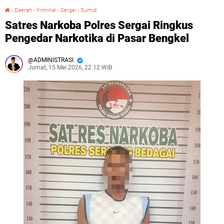
›
Daerah
›
Kriminal
›
Sergei
›
Sumut
Satres Narkoba Polres Sergai Ringkus Pengedar Narkotika di Pasar Bengkel
Satres Narkoba Polres Sergai Ringkus
Pengedar Narkotika di Pasar Bengkel
ADMINISTRASI
Jumat, 15 Mei 2026, 22.12 WIB