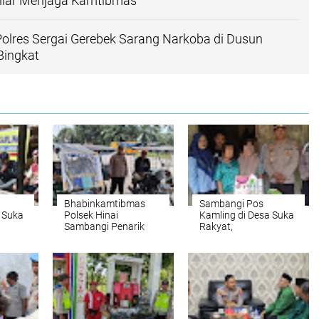
ilar Menjaga Kamtibmas
olres Sergai Gerebek Sarang Narkoba di Dusun
Bingkat
Bhabinkamtibmas
Sambangi Pos
 Suka
Polsek Hinai
Kamling di Desa Suka
Sambangi Penarik
Rakyat,
as
Becak, Perkuat
Bhabinkamtibmas
Kedekatan dan Serap
Polsek Bahorok
an
Aspirasi Masyarakat
Sampaikan Pesan
ada
Kamtibmas kepada
Warga