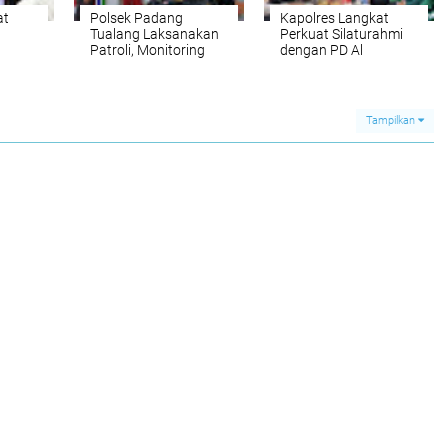
at
Polsek Padang
Kapolres Langkat
Tualang Laksanakan
Perkuat Silaturahmi
Patroli, Monitoring
dengan PD Al
 Banjir
Ketersediaan BBM di
Washliyah Langkat,
Kawal
SPBU
Bangun Sinergi untuk
rakat
Kamtibmas yang
s
Kondusif
Tampilkan