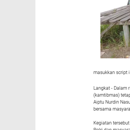
masukkan script i
Langkat - Dalam 
(kamtibmas) teta
Aiptu Nurdin Nas
bersama masyara
Kegiatan tersebu
Polri dan masyar