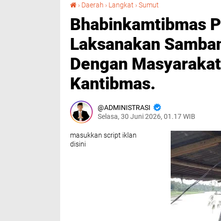
Bhabinkamtibmas Polsek Secanggang Laksanakan Sambang Desa Dan Tatap Muka Dengan Masyarakat Sampaikan Pesan Kantibmas.
›
Daerah
›
Langkat
›
Sumut
Bhabinkamtibmas P
Laksanakan Samban
Dengan Masyarakat
Kantibmas.
ADMINISTRASI
Selasa, 30 Juni 2026, 01.17 WIB
masukkan script iklan
disini