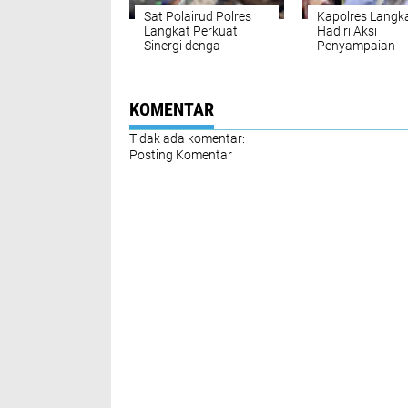
Sat Polairud Polres
Kapolres Langk
Langkat Perkuat
Hadiri Aksi
Sinergi denga
Penyampaian
Nelayan, Edukasi
Aspirasi Korban
Kamtibmas dan
Besitang, Polri 
Kelestarian
Aspirasi Masya
Lingkungan Pesisir
Secara Humani
KOMENTAR
Tidak ada komentar:
Posting Komentar