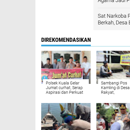
Agama Jadi P
Sat Narkoba P
Berkah, Desa 
DIREKOMENDASIKAN
Polsek Kuala Gelar
Sambangi Pos
Jumat curhat, Serap
Kamling di Desa
Aspirasi dan Perkuat
Rakyat,
Kedekatan dengan
Bhabinkamtibm
Masyarakat
Polsek Bahorok
Sampaikan Pes
Kamtibmas kep
Warga