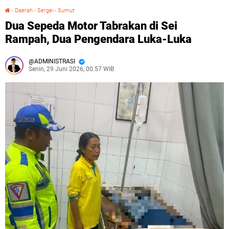
›
Daerah
›
Sergei
›
Sumut
Dua Sepeda Motor Tabrakan di Sei Rampah, Dua Pengendara Luka-Luka
Dua Sepeda Motor Tabrakan di Sei
Rampah, Dua Pengendara Luka-Luka
ADMINISTRASI
Senin, 29 Juni 2026, 00.57 WIB