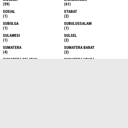
(59)
(61)
SOSIAL
STABAT
(1)
(2)
SUBOLGA
SUBULUSSALAM
(1)
(1)
SULAWESI
SULSEL
(1)
(2)
SUMATERA
SUMATERA BARAT
(4)
(2)
SUMATERA SELATAN
SUMATERA UTARA
(1)
(5)
SUMATRA
SUMUT
(1)
(1420)
SURABAYA
SURAKARTA
(8)
(1)
TANDEM
TANJUNG BALAI
(1)
(1)
TANJUNG MORAWA
TANJUNGBALAI
(6)
(465)
TANJUNGMORAWA
TANJUNGPURA
(7)
(3)