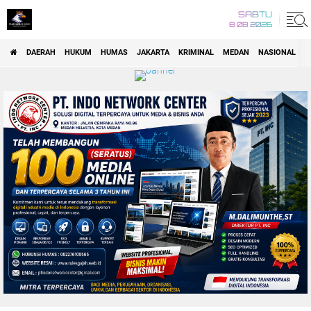
SABTU
8 08 2026
DAERAH
HUKUM
HUMAS
JAKARTA
KRIMINAL
MEDAN
NASIONAL
P