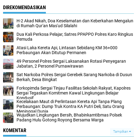
DIREKOMENDASIKAN
H-2 Akad Nikah, Doa Keselamatan dan Keberkahan Mengalun
di Rumah Qur'an Mas'ud Silalahi
Dua Kali Perkosa Pelajar, Satres PPAPPO Polres Karo Ringkus
Pemuda
Atasi Laka Kereta Api, Lintasan Sebidang KM 36+000
Perbaungan Akan Ditutup Permanen
49 Personel Polres Sergai Laksanakan Rotasi Penyegaran
Jabatan, 2 Personel Purnawirawan
Sat Narkoba Polres Sergai Gerebek Sarang Narkoba di Dusun
Berkah, Desa Bingkat
Forkopimda Sergai Tinjau Fasilitas Sekolah Rakyat, Kapolres
Sergai Tegaskan Komitmen Kawal Lingkungan Belajar
Kondusif
Kecelakaan Maut di Perlintasan Kereta Api Tanpa Plang
Perbaungan: Dump Truk Kontra KA Putri Deli, Satu Orang
Meninggal Dunia
Wujudkan Lingkungan Bersih, Bhabinkamtibmas Polsek
Padang Hulu Gotong Royong Bersama Warga
KOMENTAR
Tampilkan