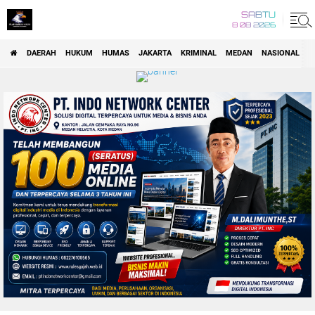
SABTU
8 08 2026
DAERAH
HUKUM
HUMAS
JAKARTA
KRIMINAL
MEDAN
NASIONAL
P