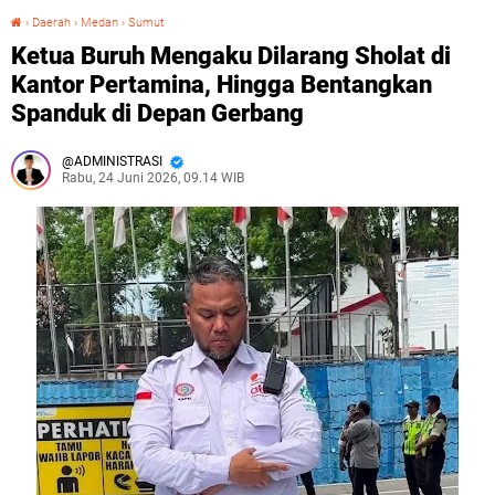
›
Daerah
›
Medan
›
Sumut
Ketua Buruh Mengaku Dilarang Sholat di Kantor Pertamina, Hingga Bentangkan Spanduk di Depan Gerbang
Ketua Buruh Mengaku Dilarang Sholat di
Kantor Pertamina, Hingga Bentangkan
Spanduk di Depan Gerbang
ADMINISTRASI
Rabu, 24 Juni 2026, 09.14 WIB