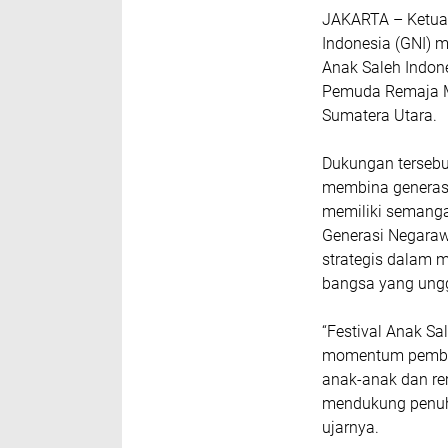
JAKARTA – Ketua
Indonesia (GNI) 
Anak Saleh Indone
Pemuda Remaja Ma
Sumatera Utara.
Dukungan terseb
membina generasi 
memiliki semang
Generasi Negara
strategis dalam 
bangsa yang unggu
“Festival Anak Sa
momentum pembina
anak-anak dan re
mendukung penuh 
ujarnya.