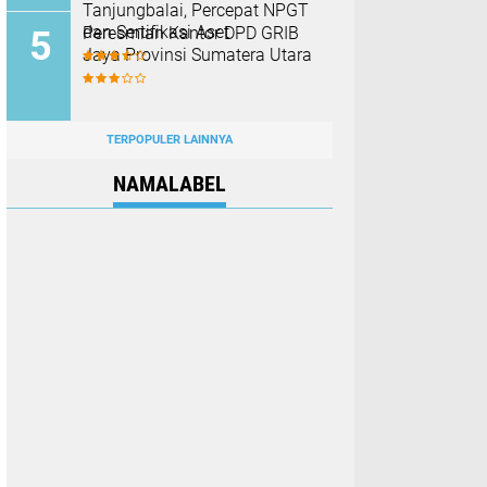
Tanjungbalai, Percepat NPGT
dan Sertifikasi Aset
Peresmian Kantor DPD GRIB
Jaya Provinsi Sumatera Utara
TERPOPULER LAINNYA
NAMALABEL