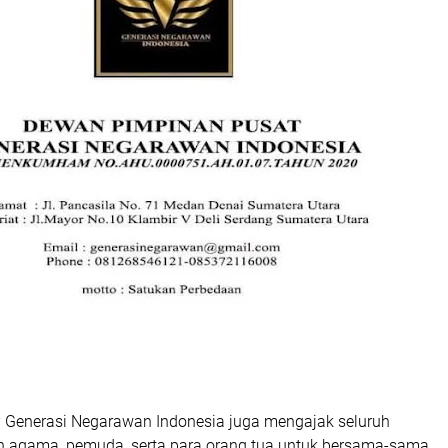
Generasi Negarawan Indonesia juga mengajak seluruh
h agama, pemuda, serta para orang tua untuk bersama-sama