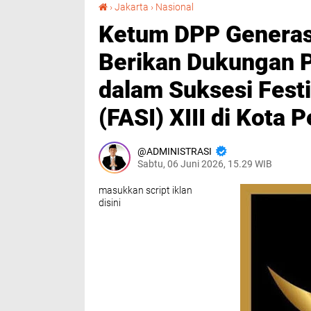
Ketum DPP Generasi Negarawan Indonesia Berikan Dukungan Penuh kepada BKPRMI dalam Suksesi Festival Anak Saleh Indonesia (FASI) XIII di Kota Pematangsiantar
›
Jakarta
›
Nasional
Ketum DPP Generas
Berikan Dukungan 
dalam Suksesi Festi
(FASI) XIII di Kota
ADMINISTRASI
Sabtu, 06 Juni 2026, 15.29 WIB
masukkan script iklan
disini