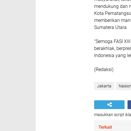
mendukung dan me
Kota Pematangsian
memberikan manfa
Sumatera Utara.
"Semoga FASI XII
berakhlak, berpre
Indonesia yang le
(Redaksi)
Jakarta
Nasion
masukkan script ikla
Terkait