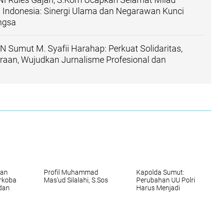
 Indonesia: Sinergi Ulama dan Negarawan Kunci
ngsa
Sumut M. Syafii Harahap: Perkuat Solidaritas,
aan, Wujudkan Jurnalisme Profesional dan
nan
Profil Muhammad
Kapolda Sumut:
rkoba
Mas'ud Silalahi, S.Sos
Perubahan UU Polri
dan
Harus Menjadi
n
Fondasi Penguatan
a
Profesionalisme dan
Akuntabilitas