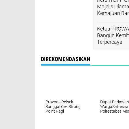
Majelis Ulama
Kemajuan Ba
Ketua PROWAN 
Bangun Kemitr
Terpercaya
DIREKOMENDASIKAN
Provoos Polsek
Dapat Perlawa
Sunggal Cek Strong
WargaSatresna
Point Pagi
Polrestabes Me
Diwilayahnya
Bumihanguska
Sarang Narkob
Klambir V