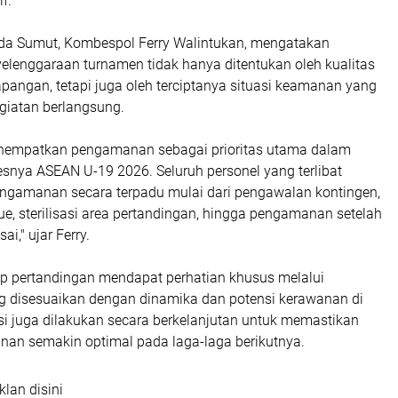
f.
da Sumut, Kombespol Ferry Walintukan, mengatakan
elenggaraan turnamen tidak hanya ditentukan oleh kualitas
apangan, tetapi juga oleh terciptanya situasi keamanan yang
giatan berlangsung.
nempatkan pengamanan sebagai prioritas utama dalam
nya ASEAN U-19 2026. Seluruh personel yang terlibat
gamanan secara terpadu mulai dari pengawalan kontingen,
, sterilisasi area pertandingan, hingga pengamanan setelah
ai," ujar Ferry.
ap pertandingan mendapat perhatian khusus melalui
disesuaikan dengan dinamika dan potensi kerawanan di
si juga dilakukan secara berkelanjutan untuk memastikan
nan semakin optimal pada laga-laga berikutnya.
klan disini