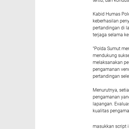
tertib, dan kondusi
Kabid Humas Pol
keberhasilan peny
pertandingan di l
terjaga selama ke
"Polda Sumut me
mendukung sukses
melaksanakan pen
pengamanan venue
pertandingan seles
Menurutnya, seti
pengamanan yang 
lapangan. Evalua
kualitas pengama
masukkan script i