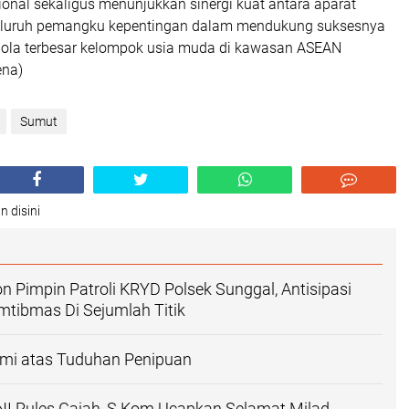
ional sekaligus menunjukkan sinergi kuat antara aparat
luruh pemangku kepentingan dalam mendukung suksesnya
ola terbesar kelompok usia muda di kawasan ASEAN
ena)
Sumut
n disini
on Pimpin Patroli KRYD Polsek Sunggal, Antisipasi
tibmas Di Sejumlah Titik
esmi atas Tuduhan Penipuan
I Rules Gajah, S.Kom Ucapkan Selamat Milad