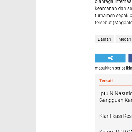
olahraga internas
keamanan dan se
turnamen sepak b
tersebut.(Magdal
Daerah
Medan
masukkan script ikla
Terkait
Iptu N.Nasuti
Gangguan Kam
Klarifikasi R
Ketum DPP GN