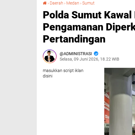
Polda Sumut Kawal Penuh ASEAN U-19 2026, Pengamanan Diperketat dari Awal hingga Akhir Pertandingan
›
Daerah
›
Medan
›
Sumut
Polda Sumut Kawal
Pengamanan Diperke
Pertandingan
ADMINISTRASI
Selasa, 09 Juni 2026, 18.22 WIB
masukkan script iklan
disini