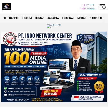
JUM'AT
7 08 2026
DAERAH
HUKUM
HUMAS
JAKARTA
KRIMINAL
MEDAN
NASIONAL
P