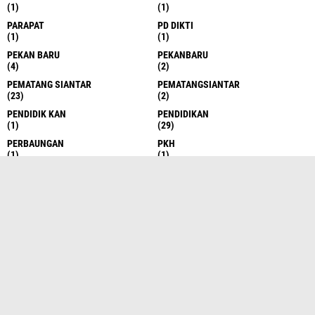
(1)
(1)
PARAPAT
PD DIKTI
(1)
(1)
PEKAN BARU
PEKANBARU
(4)
(2)
PEMATANG SIANTAR
PEMATANGSIANTAR
(23)
(2)
PENDIDIK KAN
PENDIDIKAN
(1)
(29)
PERBAUNGAN
PKH
(1)
(1)
POLRES
POLRESTABES
(1)
(5)
POLRI
POLTABES
(1)
(9)
PONTIANAK
REALIGI
(1)
(1)
RIAU
SALAK
(9)
(1)
SAMOSIR
SDMBK
(7)
(1)