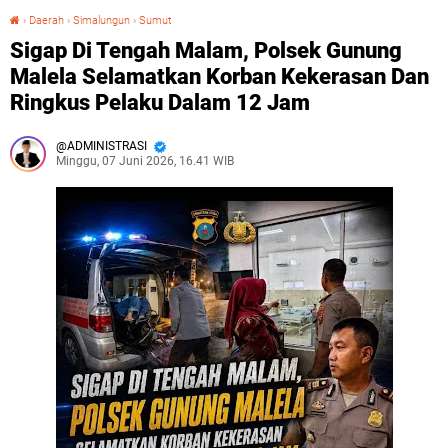
›
Daerah
›
Simalungun
›
Sumut
Sigap Di Tengah Malam, Polsek Gunung Malela Selamatkan Korban Kekerasan Dan Ringkus Pelaku Dalam 12 Jam
Sigap Di Tengah Malam, Polsek Gunung
Malela Selamatkan Korban Kekerasan Dan
Ringkus Pelaku Dalam 12 Jam
ADMINISTRASI
Minggu, 07 Juni 2026, 16.41 WIB