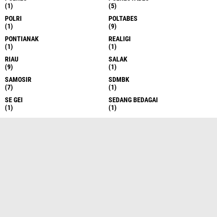
(1)
(5)
POLRI
POLTABES
(1)
(9)
PONTIANAK
REALIGI
(1)
(1)
RIAU
SALAK
(9)
(1)
SAMOSIR
SDMBK
(7)
(1)
SE GEI
SEDANG BEDAGAI
(1)
(1)
SEI RAMPAH
SEMARANG
(1)
(7)
SERDANG BEDAGAI
SERGAI
(10)
(3)
SERGEI
SERI RAMPAH
(531)
(1)
SIAK
SIANTAR
(1)
(13)
SIBOLANGIT
SIBOLGA
(7)
(1)