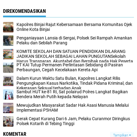
DIREKOMENDASIKAN
Kapolres Binjai Rajut Kebersamaan Bersama Komunitas Ojek
Online Kota Binjai
Penganiayaan Lansia di Sergai, Polsek Sei Rampah Amankan
Pelaku dan Sebilah Parang‎‎
KOMITE SEKOLAH DAN SATUAN PENDIDIKAN DILARANG
JADIKAN SEKOLAH SEBAGAI LAHAN PUNGUTANSekolah
Harus Transparan, Akuntabel dan Berpihak pada Hak Peserta
PT KAI Tutup Permanen Perlintasan Sebidang di Pasiran
Didik
Perbaungan, Cegah Kecelakaan Kereta Api
Dalam Kurun Waktu Satu Bulan, Kapolres Langkat Rilis
Pengungkapan Kasus Narkotika, Tindak Pidana Kriminal, dan
Kekerasan Seksual terhadap Anak
Sambut HUT ke-81 RI, Sat polairud Polres Langkat Bagikan
Bendera Merah Putih kepada Nelayan
Mewujudkan Masyarakat Sadar Hak Asasi Manusia Melalui
Implementasi P5HAM
Gerak Cepat Kurang Dari 6 Jam, Pelaku Curanmor Diringkus
Polsek Kotarih di Tebing Tinggi
KOMENTAR
Tampilkan