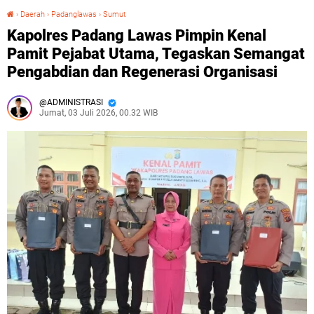
›
Daerah
›
Padanglawas
›
Sumut
Kapolres Padang Lawas Pimpin Kenal Pamit Pejabat Utama, Tegaskan Semangat Pengabdian dan Regenerasi Organisasi‎
Kapolres Padang Lawas Pimpin Kenal
Pamit Pejabat Utama, Tegaskan Semangat
Pengabdian dan Regenerasi Organisasi‎
ADMINISTRASI
Jumat, 03 Juli 2026, 00.32 WIB