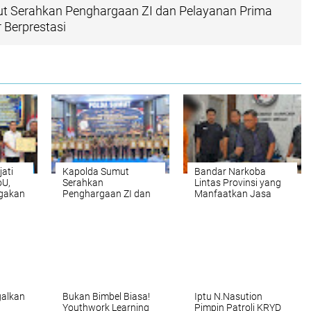
t Serahkan Penghargaan ZI dan Pelayanan Prima
 Berprestasi
ati
Kapolda Sumut
Bandar Narkoba
oU,
Serahkan
Lintas Provinsi yang
gakan
Penghargaan ZI dan
Manfaatkan Jasa
nal
Pelayanan Prima
Ekspedisi Digulung
kepada Satker
Satresnarkoba
Berprestasi
Polrestabes Medan
galkan
Bukan Bimbel Biasa!
Iptu N.Nasution
Youthwork Learning
Pimpin Patroli KRYD