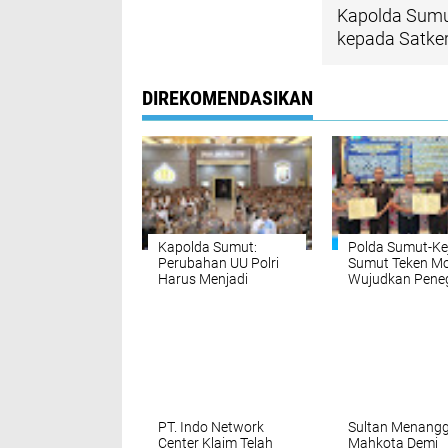
Kapolda Sumu
kepada Satker
DIREKOMENDASIKAN
Kapolda Sumut:
Polda Sumut-Kej
Perubahan UU Polri
Sumut Teken M
Harus Menjadi
Wujudkan Pene
Fondasi Penguatan
Hukum Profesio
Profesionalisme dan
Tanpa Praktik
Akuntabilitas
Transaksional
Personel
PT. Indo Network
Sultan Menang
Center Klaim Telah
Mahkota Demi