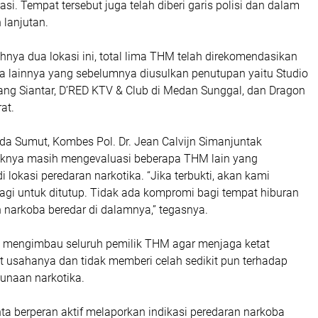
tasi. Tempat tersebut juga telah diberi garis polisi dan dalam
 lanjutan.
nya dua lokasi ini, total lima THM telah direkomendasikan
ga lainnya yang sebelumnya diusulkan penutupan yaitu Studio
ang Siantar, D’RED KTV & Club di Medan Sunggal, dan Dragon
at.
da Sumut, Kombes Pol. Dr. Jean Calvijn Simanjuntak
aknya masih mengevaluasi beberapa THM lain yang
i lokasi peredaran narkotika. “Jika terbukti, akan kami
agi untuk ditutup. Tidak ada kompromi bagi tempat hiburan
narkoba beredar di dalamnya,” tegasnya.
 mengimbau seluruh pemilik THM agar menjaga ketat
at usahanya dan tidak memberi celah sedikit pun terhadap
gunaan narkotika.
ta berperan aktif melaporkan indikasi peredaran narkoba