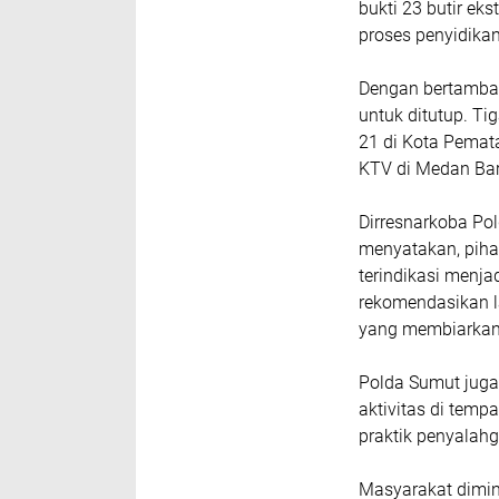
bukti 23 butir eks
proses penyidikan
Dengan bertambah
untuk ditutup. Ti
21 di Kota Pemat
KTV di Medan Bar
Dirresnarkoba Pol
menyatakan, pih
terindikasi menjad
rekomendasikan l
yang membiarkan 
Polda Sumut juga
aktivitas di temp
praktik penyalah
Masyarakat dimin