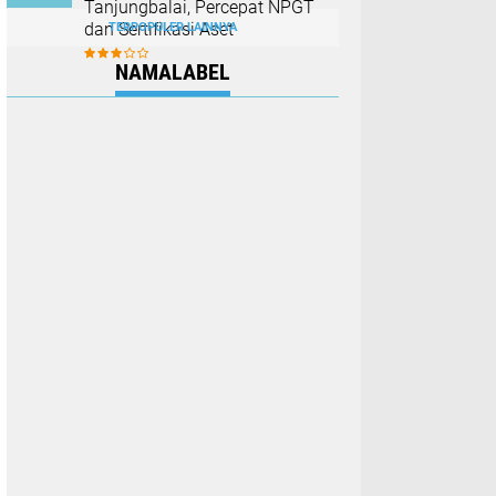
Tanjungbalai, Percepat NPGT
dan Sertifikasi Aset
TERPOPULER LAINNYA
NAMALABEL