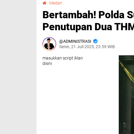
Bertambah! Polda Sumut Kembali Usulkan Penutupan Dua THM, Total Sudah Lima Lokasi
›
Medan
Bertambah! Polda 
Penutupan Dua THM,
ADMINISTRASI
Senin, 21 Juli 2025, 23.59 WIB
masukkan script iklan
disini