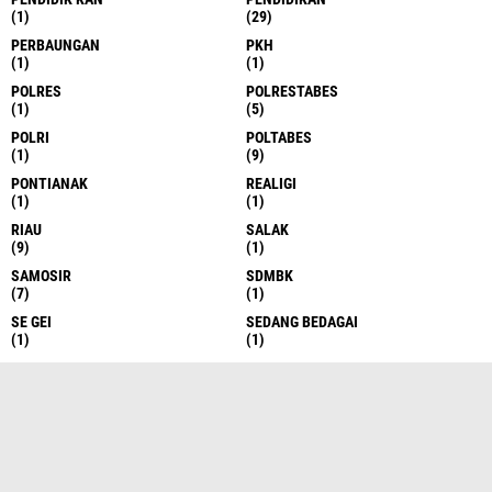
(1)
(29)
PERBAUNGAN
PKH
(1)
(1)
POLRES
POLRESTABES
(1)
(5)
POLRI
POLTABES
(1)
(9)
PONTIANAK
REALIGI
(1)
(1)
RIAU
SALAK
(9)
(1)
SAMOSIR
SDMBK
(7)
(1)
SE GEI
SEDANG BEDAGAI
(1)
(1)
SEI RAMPAH
SEMARANG
(1)
(7)
SERDANG BEDAGAI
SERGAI
(10)
(3)
SERGEI
SERI RAMPAH
(525)
(1)