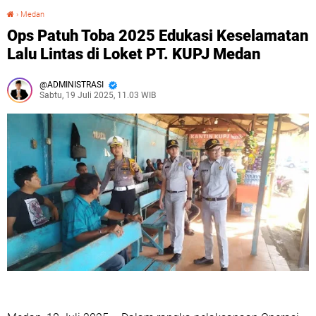
›
Medan
Ops Patuh Toba 2025 Edukasi Keselamatan Lalu Lintas di Loket PT. KUPJ Medan
Ops Patuh Toba 2025 Edukasi Keselamatan
Lalu Lintas di Loket PT. KUPJ Medan
ADMINISTRASI
Sabtu, 19 Juli 2025, 11.03 WIB