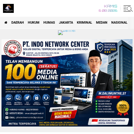
KAMIS
6 08 2026
DAERAH
HUKUM
HUMAS
JAKARTA
KRIMINAL
MEDAN
NASIONAL
P