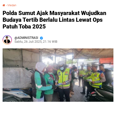
›
Medan
Polda Sumut Ajak Masyarakat Wujudkan Budaya Tertib Berlalu Lintas Lewat Ops Patuh Toba 2025
Polda Sumut Ajak Masyarakat Wujudkan
Budaya Tertib Berlalu Lintas Lewat Ops
Patuh Toba 2025
ADMINISTRASI
Sabtu, 26 Juli 2025, 21.16 WIB