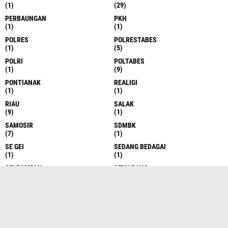
(1)
(29)
PERBAUNGAN
PKH
(1)
(1)
POLRES
POLRESTABES
(1)
(5)
POLRI
POLTABES
(1)
(9)
PONTIANAK
REALIGI
(1)
(1)
RIAU
SALAK
(9)
(1)
SAMOSIR
SDMBK
(7)
(1)
SE GEI
SEDANG BEDAGAI
(1)
(1)
SEI RAMPAH
SEMARANG
(1)
(7)
SERDANG BEDAGAI
SERGAI
(10)
(3)
SERGEI
SERI RAMPAH
(529)
(1)