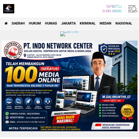
SABTU
8 08 2026
DAERAH
HUKUM
HUMAS
JAKARTA
KRIMINAL
MEDAN
NASIONAL
P