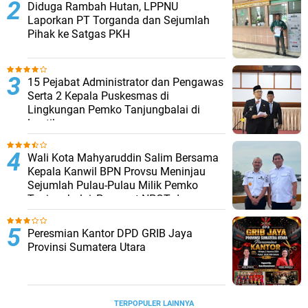
Diduga Rambah Hutan, LPPNU
Laporkan PT Torganda dan Sejumlah
Pihak ke Satgas PKH
15 Pejabat Administrator dan Pengawas
Serta 2 Kepala Puskesmas di
Lingkungan Pemko Tanjungbalai di
Lantik
Wali Kota Mahyaruddin Salim Bersama
Kepala Kanwil BPN Provsu Meninjau
Sejumlah Pulau-Pulau Milik Pemko
Tanjungbalai, Percepat NPGT dan
Sertifikasi Aset
Peresmian Kantor DPD GRIB Jaya
Provinsi Sumatera Utara
TERPOPULER LAINNYA