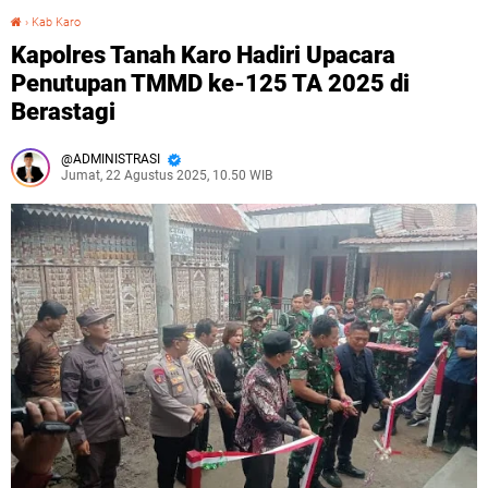
›
Kab Karo
Kapolres Tanah Karo Hadiri Upacara Penutupan TMMD ke-125 TA 2025 di Berastagi
Kapolres Tanah Karo Hadiri Upacara
Penutupan TMMD ke-125 TA 2025 di
Berastagi
ADMINISTRASI
Jumat, 22 Agustus 2025, 10.50 WIB