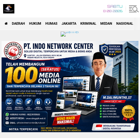
SABTU
8 08 2026
DAERAH
HUKUM
HUMAS
JAKARTA
KRIMINAL
MEDAN
NASIONAL
P