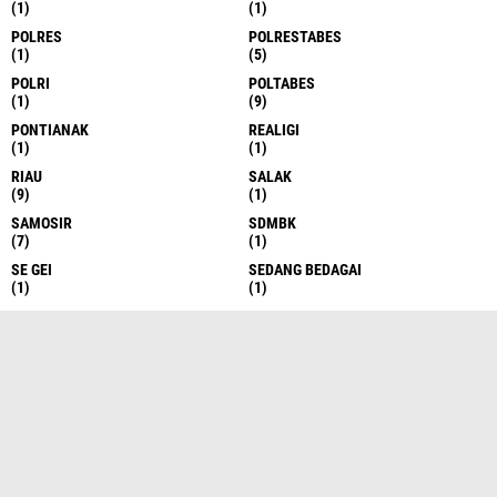
(1)
(1)
POLRES
POLRESTABES
(1)
(5)
POLRI
POLTABES
(1)
(9)
PONTIANAK
REALIGI
(1)
(1)
RIAU
SALAK
(9)
(1)
SAMOSIR
SDMBK
(7)
(1)
SE GEI
SEDANG BEDAGAI
(1)
(1)
SEI RAMPAH
SEMARANG
(1)
(7)
SERDANG BEDAGAI
SERGAI
(10)
(3)
SERGEI
SERI RAMPAH
(531)
(1)
SIAK
SIANTAR
(1)
(13)