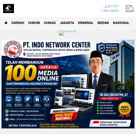
JUM'AT
7 08 2026
DAERAH
HUKUM
HUMAS
JAKARTA
KRIMINAL
MEDAN
NASIONAL
P