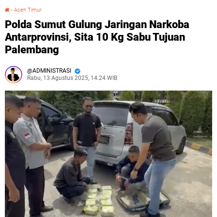
›
Aceh Timur
Polda Sumut Gulung Jaringan Narkoba Antarprovinsi, Sita 10 Kg Sabu Tujuan Palembang
Polda Sumut Gulung Jaringan Narkoba
Antarprovinsi, Sita 10 Kg Sabu Tujuan
Palembang
ADMINISTRASI
Rabu, 13 Agustus 2025, 14.24 WIB