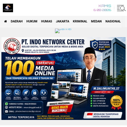
KAMIS
6 08 2026
DAERAH
HUKUM
HUMAS
JAKARTA
KRIMINAL
MEDAN
NASIONAL
P