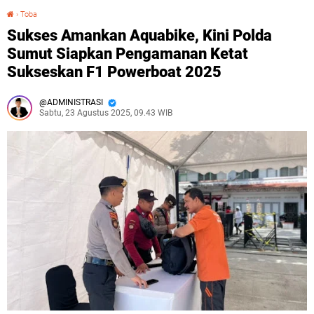
›
Toba
Sukses Amankan Aquabike, Kini Polda Sumut Siapkan Pengamanan Ketat Sukseskan F1 Powerboat 2025
Sukses Amankan Aquabike, Kini Polda
Sumut Siapkan Pengamanan Ketat
Sukseskan F1 Powerboat 2025
ADMINISTRASI
Sabtu, 23 Agustus 2025, 09.43 WIB