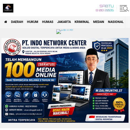
SABTU
8 08 2026
DAERAH
HUKUM
HUMAS
JAKARTA
KRIMINAL
MEDAN
NASIONAL
P