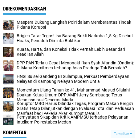
DIREKOMENDASIKAN
Maspera Dukung Langkah Polri dalam Memberantas Tindak
Pidana Korupsi
Brigjen Tatar Tegas! Isu Barang Bukti Narkoba 1,5 Kg Disebut
Hoaks, Penuduh Diminta Buktikan
Kuasa, Harta, dan Koneksi Tidak Pernah Lebih Besar dari
Keadilan Allah
DPP PAN Terlalu Cepat Menonaktifkan Syah Afandin (Ondim):
Di Mana Komitmen terhadap Asas Praduga Tak Bersalah?
HNSI Sulsel Gandeng BI Sulampua, Perkuat Pemberdayaan
Nelayan di Kampung Nelayan Modern Untia
Momentum Ulang Tahun ke-41, Muhammad Mas'ud Silalahi
Doakan Ketua Umum DPP AMPI Jerry Sambuaga Terus
Menginspirasi Generasi Muda
Koruptor MBG Harus Ditindak Tegas, Program Makan Bergizi
Gratis Tetap Dilanjutkan dengan Evaluasi Total dan Perluasan
Manfaat bagi Pekerja Akar Rumput Menulis
Pernyataan Sikap dan Kritik AMPMSU terhadap Pelayanan
Intelkam Polrestabes Medan
KOMENTAR
Tampilkan