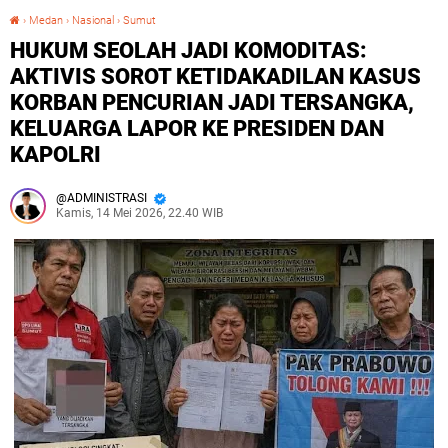
›
Medan
›
Nasional
›
Sumut
HUKUM SEOLAH JADI KOMODITAS: AKTIVIS SOROT KETIDAKADILAN KASUS KORBAN PENCURIAN JADI TERSANGKA, KELUARGA LAPOR KE PRESIDEN DAN KAPOLRI
HUKUM SEOLAH JADI KOMODITAS:
AKTIVIS SOROT KETIDAKADILAN KASUS
KORBAN PENCURIAN JADI TERSANGKA,
KELUARGA LAPOR KE PRESIDEN DAN
KAPOLRI
ADMINISTRASI
Kamis, 14 Mei 2026, 22.40 WIB