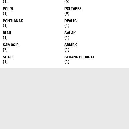
(1)
(5)
POLRI
POLTABES
(1)
(9)
PONTIANAK
REALIGI
(1)
(1)
RIAU
SALAK
(9)
(1)
SAMOSIR
SDMBK
(7)
(1)
SE GEI
SEDANG BEDAGAI
(1)
(1)
SEI RAMPAH
SEMARANG
(1)
(7)
SERDANG BEDAGAI
SERGAI
(10)
(3)
SERGEI
SERI RAMPAH
(531)
(1)
SIAK
SIANTAR
(1)
(13)
SIBOLANGIT
SIBOLGA
(7)
(1)