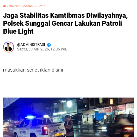
›
Daerah
›
Medan
›
Sumut
‎Jaga Stabilitas Kamtibmas Diwilayahnya, Polsek Sunggal Gencar Lakukan Patroli Blue Light
‎Jaga Stabilitas Kamtibmas Diwilayahnya,
Polsek Sunggal Gencar Lakukan Patroli
Blue Light
ADMINISTRASI
Sabtu, 30 Mei 2026, 12.05 WIB
masukkan script iklan disini