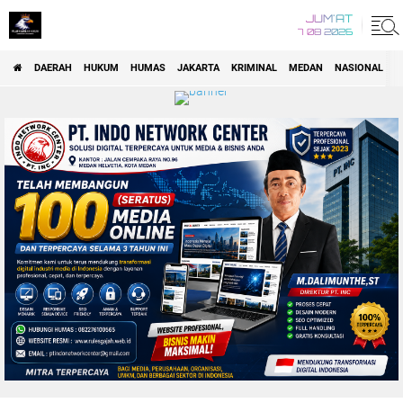
JUM'AT
7 08 2026
DAERAH
HUKUM
HUMAS
JAKARTA
KRIMINAL
MEDAN
NASIONAL
P