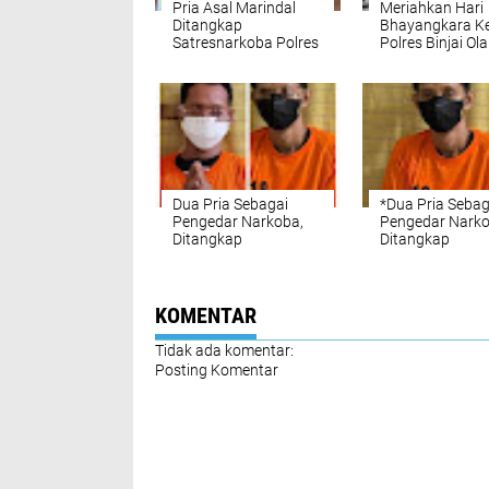
Pria Asal Marindal
Meriahkan Hari
Ditangkap
Bhayangkara Ke
Satresnarkoba Polres
Polres Binjai Ol
Binjai Saat Jual
Bersama Forko
Narkoba‎
dan Masyaraka
Dua Pria Sebagai
*Dua Pria Sebag
Pengedar Narkoba,
Pengedar Narko
Ditangkap
Ditangkap
Satresnarkoba Polres
Satresnarkoba 
Binjai‎
Binjai*"
KOMENTAR
Tidak ada komentar:
Posting Komentar