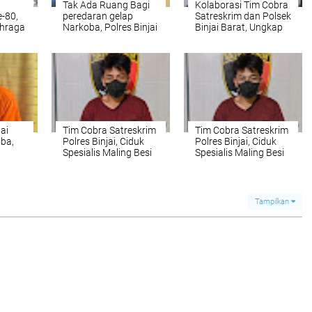
Tak Ada Ruang Bagi
Kolaborasi Tim Cobra
-80,
peredaran gelap
Satreskrim dan Polsek
ahraga
Narkoba, Polres Binjai
Binjai Barat, Ungkap
pimda
Amankan Dua Pelaku
Kasus Pencurian Besi
t
Penjual Sabu
Tower yang Resahkan
Masyarakat
ai
Tim Cobra Satreskrim
Tim Cobra Satreskrim
ba,
Polres Binjai, Ciduk
Polres Binjai, Ciduk
Spesialis Maling Besi
Spesialis Maling Besi
Polres
Tower Di Binjai Barat
Tower Di Binjai Barat
Tampilkan