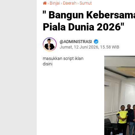
" Bangun Kebersamaan, Polres Binjai Nobar Piala Dunia 2026"
›
Binjai
›
Daerah
›
Sumut
" Bangun Kebersama
Piala Dunia 2026"
ADMINISTRASI
Jumat, 12 Juni 2026, 15.58 WIB
masukkan script iklan
disini