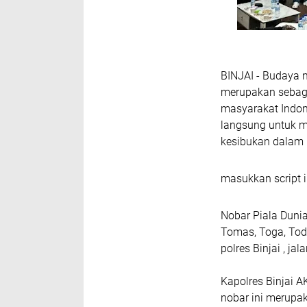
BINJAI - Budaya n
merupakan sebag
masyarakat Indone
langsung untuk m
kesibukan dalam m
masukkan script i
Nobar Piala Dunia
Tomas, Toga, Tod
polres Binjai , ja
Kapolres Binjai 
nobar ini merupa