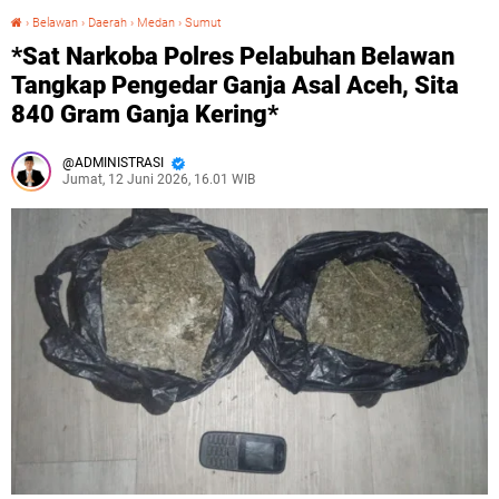
›
Belawan
›
Daerah
›
Medan
›
Sumut
*Sat Narkoba Polres Pelabuhan Belawan Tangkap Pengedar Ganja Asal Aceh, Sita 840 Gram Ganja Kering*
*Sat Narkoba Polres Pelabuhan Belawan
Tangkap Pengedar Ganja Asal Aceh, Sita
840 Gram Ganja Kering*
ADMINISTRASI
Jumat, 12 Juni 2026, 16.01 WIB