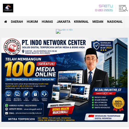
SABTU
8 08 2026
DAERAH
HUKUM
HUMAS
JAKARTA
KRIMINAL
MEDAN
NASIONAL
P