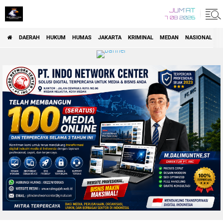
JUM'AT
7 08 2026
DAERAH
HUKUM
HUMAS
JAKARTA
KRIMINAL
MEDAN
NASIONAL
P