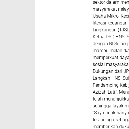
sektor dalam me
masyarakat nelay
Usaha Mikro, Kec
literasi keuanga
Lingkungan (TJSL
Ketua DPD HNSI S
dengan BI Sulamp
mampu melahirkan
memperkuat daya 
sosial masyarakat
Dukungan dari J
Langkah HNSI Sul
Pendamping Kebi
Azizah Latif. Me
telah menunjukk
sehingga layak m
"Saya tidak hany
tetapi juga sebag
memberikan duku