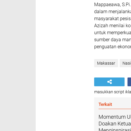
Mappaeawa, S.Pi.,
dalam menjalank
masyarakat pesisir
Azizah menilai k
untuk memperkuat
sumber daya manu
penguatan ekonom
Makassar
Nasi
masukkan script ikla
Terkait
Momentum Ula
Doakan Ketu
Menginspiras