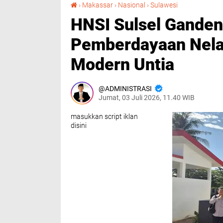
HNSI Sulsel Gandeng BI Sulampua, Perkuat Pemberdayaan Nelayan di Kampung Nelayan Modern Untia
›
Makassar
›
Nasional
›
Sulawesi
HNSI Sulsel Ganden
Pemberdayaan Nela
Modern Untia
ADMINISTRASI
Jumat, 03 Juli 2026, 11.40 WIB
masukkan script iklan
disini