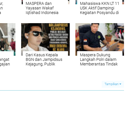
r,
MASPERA dan
Mahasiswa KKN LT 11
an
Yayasan Wakaf
USK Aktif Dampingi
a
Iqtishad Indonesia
Kegiatan Posyandu di
Berkolaborasi dengan
Desa Lampisang,
Kemenhut Wujudkan
Wujud Nyata
Indonesia Hijau
Pengabdian kepada
melalui Program
Masyarakat
Hutan Wakaf
Dari Kasus Kepala
Maspera Dukung
ngat
BGN dan Jampidsus
Langkah Polri dalam
gajian
Kejagung, Publik
Memberantas Tindak
m
Melihat: Ketika
Pidana Korupsi
gan
Penegak Hukum dan
Pemilik Anggaran
Sama-Sama Diduga
Tampilkan
Tersandung Korupsi,
Mau Dibawa ke Mana
Republik Ini?