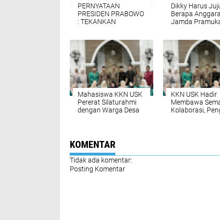
PERNYATAAN
Dikky Harus Juju
PRESIDEN PRABOWO
Berapa Anggar
: TEKANKAN
Jamda Pramuk
PENGUATAN
Sumut?
KOPERASI SESUAI
UUD 1945 DAN UU
PERKOPERASIAN
Mahasiswa KKN USK
KKN USK Hadir
Pererat Silaturahmi
Membawa Sema
dengan Warga Desa
Kolaborasi, Pen
Lampisang Melalui
Jadi Momentu
Pengajian dan
Perkenalan den
Perkenalan Diri
Masyarakat
KOMENTAR
Tidak ada komentar:
Posting Komentar