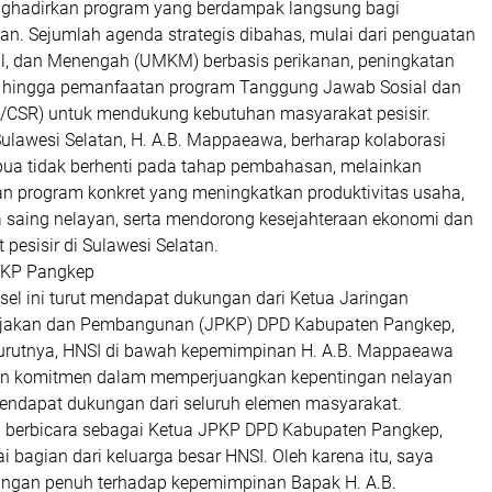
nghadirkan program yang berdampak langsung bagi
an. Sejumlah agenda strategis dibahas, mulai dari penguatan
il, dan Menengah (UMKM) berbasis perikanan, peningkatan
n, hingga pemanfaatan program Tanggung Jawab Sosial dan
/CSR) untuk mendukung kebutuhan masyarakat pesisir.
ulawesi Selatan, H. A.B. Mappaeawa, berharap kolaborasi
ua tidak berhenti pada tahap pembahasan, melainkan
 program konkret yang meningkatkan produktivitas usaha,
saing nelayan, serta mendorong kesejahteraan ekonomi dan
 pesisir di Sulawesi Selatan.
PKP Pangkep
sel ini turut mendapat dukungan dari Ketua Jaringan
jakan dan Pembangunan (JPKP) DPD Kabupaten Pangkep,
nurutnya, HNSI di bawah kepemimpinan H. A.B. Mappaeawa
an komitmen dalam memperjuangkan kepentingan nelayan
endapat dukungan dari seluruh elemen masyarakat.
a berbicara sebagai Ketua JPKP DPD Kabupaten Pangkep,
ai bagian dari keluarga besar HNSI. Oleh karena itu, saya
ngan penuh terhadap kepemimpinan Bapak H. A.B.