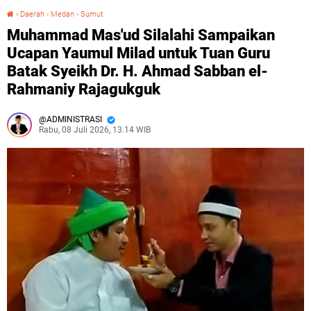
›
Daerah
›
Medan
›
Sumut
Muhammad Mas'ud Silalahi Sampaikan Ucapan Yaumul Milad untuk Tuan Guru Batak Syeikh Dr. H. Ahmad Sabban el-Rahmaniy Rajagukguk
Muhammad Mas'ud Silalahi Sampaikan
Ucapan Yaumul Milad untuk Tuan Guru
Batak Syeikh Dr. H. Ahmad Sabban el-
Rahmaniy Rajagukguk
ADMINISTRASI
Rabu, 08 Juli 2026, 13.14 WIB