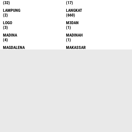
(32)
(17)
LAMPUNG
LANGKAT
(2)
(660)
LOGO
M3DAN
(3)
(1)
MADINA
MADINAH
(4)
(1)
MAGDALENA
MAKASSAR
(2)
(1)
MALANG
MAMASA
(3)
(1)
MANADO
MANDAILING NATAL
(1)
(8)
MANOKOWARI
MATARAM
(1)
(2)
MEDAN
MEDAN LABUHAN
(1683)
(3)
MEDAN-BELAWAN
NASIONA
(1)
(1)
NASIONAL
NEWS
(227)
(1)