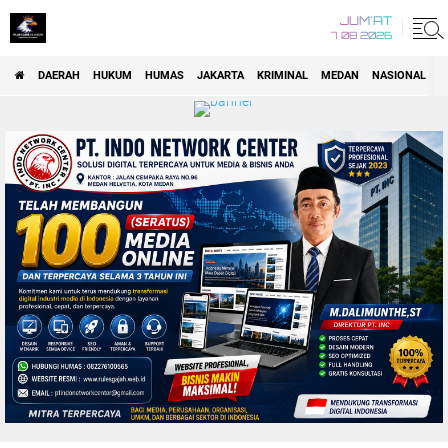
JUM'AT
7 08 2026
DAERAH
HUKUM
HUMAS
JAKARTA
KRIMINAL
MEDAN
NASIONAL
P