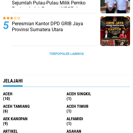
Sejumlah Pulau-Pulau Milik Pemko
Tanjungbalai, Percepat NPGT dan
Sertifikasi Aset
Peresmian Kantor DPD GRIB Jaya
Provinsi Sumatera Utara
TERPOPULER LAINNYA
JELAJAHI
ACEH
ACEH SINGKIL
(10)
(1)
ACEH TAMIANG
ACEH TIMUR
(6)
(1)
AEK KANOPAN
ALFAMIDI
(9)
(1)
ARTIKEL
ASAHAN