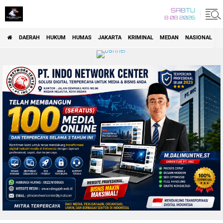
SABTU
8 08 2026
DAERAH
HUKUM
HUMAS
JAKARTA
KRIMINAL
MEDAN
NASIONAL
P