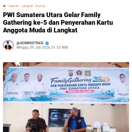
›
Daerah
›
Langkat
›
Sumut
PWI Sumatera Utara Gelar Family Gathering ke-5 dan Penyerahan Kartu Anggota Muda di Langkat
PWI Sumatera Utara Gelar Family
Gathering ke-5 dan Penyerahan Kartu
Anggota Muda di Langkat
ADMINISTRASI
Minggu, 05 Juli 2026, 01.33 WIB