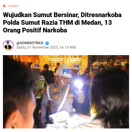
›
Medan
Wujudkan Sumut Bersinar, Ditresnarkoba Polda Sumut Razia THM di Medan, 13 Orang Positif Narkoba
Wujudkan Sumut Bersinar, Ditresnarkoba
Polda Sumut Razia THM di Medan, 13
Orang Positif Narkoba
ADMINISTRASI
Sabtu, 01 November 2025, 16.15 WIB