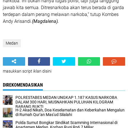
narkoba. Ini bukan hanya tugas polisi, tapi juga tanggung
jawab kita semua. Ditresnarkoba akan terus berada di garda
terdepan dalam perang melawan narkoba,” tutup Kombes
Andy Arisandi.
(Magdalena).
Medan
masukkan script iklan disini
DIREKOMENDASIKAN
POLRESTABES MEDAN UNGKAP 1.187 KASUS NARKOBA
DALAM 300 HARI, MUSNAHKAN PULUHAN KILOGRAM
BARANG BUKTI
H-2 Akad Nikah, Doa Keselamatan dan Keberkahan Mengalun
di Rumah Qur'an Mas'ud Silalahi
Polda Sumut Bongkar Sindikat Scamming Internasional di
Apartemen Medan, Korban Rugi Rp6,7 Miliar