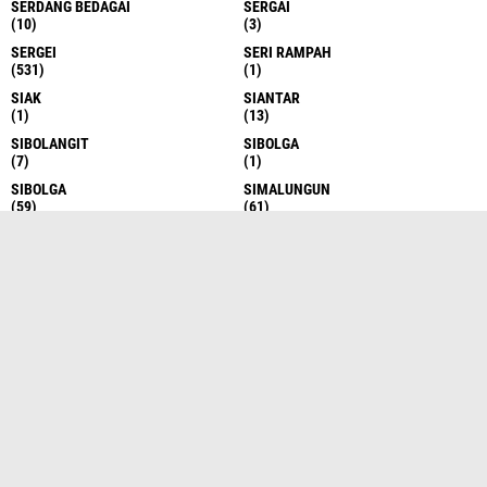
SERDANG BEDAGAI
SERGAI
(10)
(3)
SERGEI
SERI RAMPAH
(531)
(1)
SIAK
SIANTAR
(1)
(13)
SIBOLANGIT
SIBOLGA
(7)
(1)
SIBOLGA
SIMALUNGUN
(59)
(61)
SOSIAL
STABAT
(1)
(2)
SUBOLGA
SUBULUSSALAM
(1)
(1)
SULAWESI
SULSEL
(1)
(2)
SUMATERA
SUMATERA BARAT
(4)
(2)
SUMATERA SELATAN
SUMATERA UTARA
(1)
(5)
SUMATRA
SUMUT
(1)
(1430)