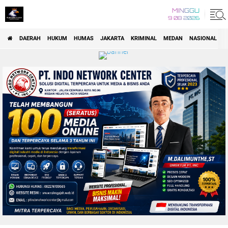
MINGGU
9 08 2026
DAERAH
HUKUM
HUMAS
JAKARTA
KRIMINAL
MEDAN
NASIONAL
P