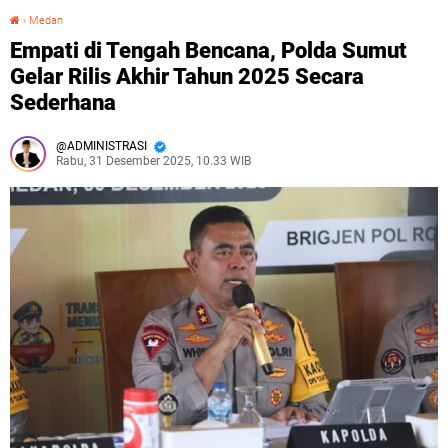
›
Medan
Empati di Tengah Bencana, Polda Sumut Gelar Rilis Akhir Tahun 2025 Secara Sederhana
Empati di Tengah Bencana, Polda Sumut
Gelar Rilis Akhir Tahun 2025 Secara
Sederhana
ADMINISTRASI
Rabu, 31 Desember 2025, 10.33 WIB