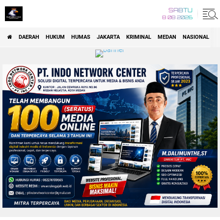
SABTU
8 08 2026
DAERAH
HUKUM
HUMAS
JAKARTA
KRIMINAL
MEDAN
NASIONAL
P