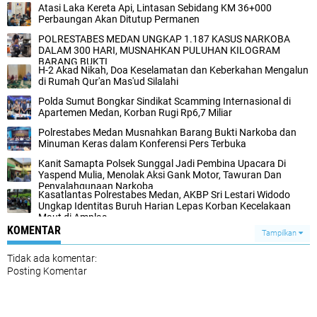
Atasi Laka Kereta Api, Lintasan Sebidang KM 36+000
Perbaungan Akan Ditutup Permanen
POLRESTABES MEDAN UNGKAP 1.187 KASUS NARKOBA
DALAM 300 HARI, MUSNAHKAN PULUHAN KILOGRAM
BARANG BUKTI
H-2 Akad Nikah, Doa Keselamatan dan Keberkahan Mengalun
di Rumah Qur'an Mas'ud Silalahi
Polda Sumut Bongkar Sindikat Scamming Internasional di
Apartemen Medan, Korban Rugi Rp6,7 Miliar
Polrestabes Medan Musnahkan Barang Bukti Narkoba dan
Minuman Keras dalam Konferensi Pers Terbuka
Kanit Samapta Polsek Sunggal Jadi Pembina Upacara Di
Yaspend Mulia, Menolak Aksi Gank Motor, Tawuran Dan
Penyalahgunaan Narkoba
Kasatlantas Polrestabes Medan, AKBP Sri Lestari Widodo
Ungkap Identitas Buruh Harian Lepas Korban Kecelakaan
Maut di Amplas‎
KOMENTAR
Tampilkan
Tidak ada komentar:
Posting Komentar