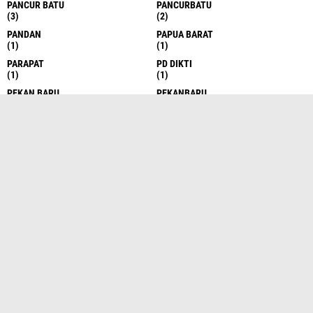
PANCUR BATU
PANCURBATU
(3)
(2)
PANDAN
PAPUA BARAT
(1)
(1)
PARAPAT
PD DIKTI
(1)
(1)
PEKAN BARU
PEKANBARU
(4)
(2)
PEMATANG SIANTAR
PEMATANGSIANTAR
(23)
(2)
PENDIDIK KAN
PENDIDIKAN
(1)
(29)
PERBAUNGAN
PKH
(1)
(1)
POLRES
POLRESTABES
(1)
(5)
POLRI
POLTABES
(1)
(9)
PONTIANAK
REALIGI
(1)
(1)
RIAU
SALAK
(9)
(1)