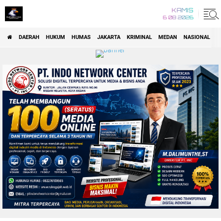
KAMIS
6 08 2026
DAERAH
HUKUM
HUMAS
JAKARTA
KRIMINAL
MEDAN
NASIONAL
P