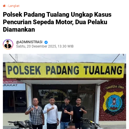
›
Langkat
Polsek Padang Tualang Ungkap Kasus Pencurian Sepeda Motor, Dua Pelaku Diamankan
Polsek Padang Tualang Ungkap Kasus
Pencurian Sepeda Motor, Dua Pelaku
Diamankan
ADMINISTRASI
Sabtu, 20 Desember 2025, 13.30 WIB