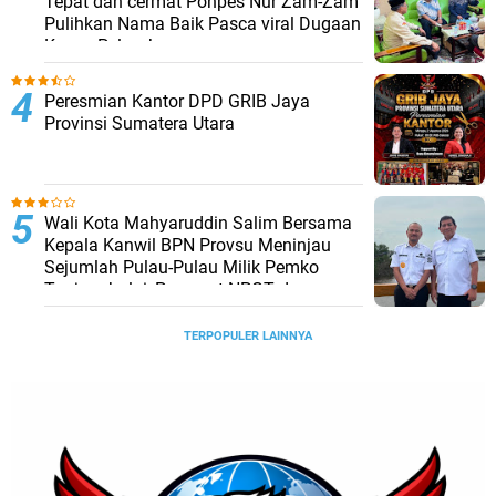
Tepat dan cermat Ponpes Nur Zam-Zam
Pulihkan Nama Baik Pasca viral Dugaan
Kasus Pelecehan
Peresmian Kantor DPD GRIB Jaya
Provinsi Sumatera Utara
Wali Kota Mahyaruddin Salim Bersama
Kepala Kanwil BPN Provsu Meninjau
Sejumlah Pulau-Pulau Milik Pemko
Tanjungbalai, Percepat NPGT dan
Sertifikasi Aset
TERPOPULER LAINNYA