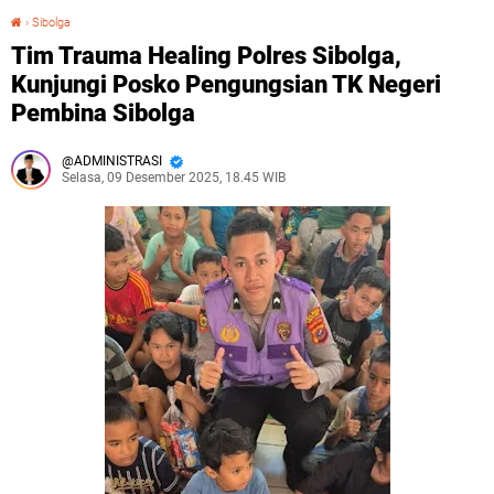
›
Sibolga
Tim Trauma Healing Polres Sibolga, Kunjungi Posko Pengungsian TK Negeri Pembina Sibolga
Tim Trauma Healing Polres Sibolga,
Kunjungi Posko Pengungsian TK Negeri
Pembina Sibolga
ADMINISTRASI
Selasa, 09 Desember 2025, 18.45 WIB