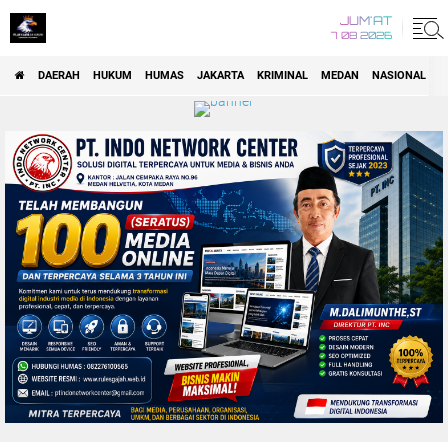
JUM'AT
7 08 2026
DAERAH
HUKUM
HUMAS
JAKARTA
KRIMINAL
MEDAN
NASIONAL
P