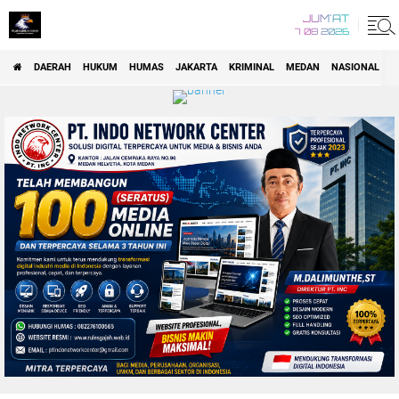
JUM'AT
7 08 2026
DAERAH
HUKUM
HUMAS
JAKARTA
KRIMINAL
MEDAN
NASIONAL
P