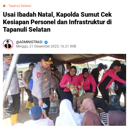
›
Tapanuli Selatan
Usai Ibadah Natal, Kapolda Sumut Cek Kesiapan Personel dan Infrastruktur di Tapanuli Selatan
Usai Ibadah Natal, Kapolda Sumut Cek
Kesiapan Personel dan Infrastruktur di
Tapanuli Selatan
ADMINISTRASI
Minggu, 21 Desember 2025, 16.21 WIB