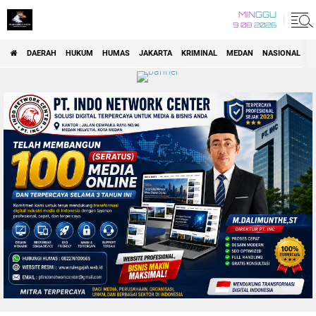
MINGGU
9 08 2026
DAERAH
HUKUM
HUMAS
JAKARTA
KRIMINAL
MEDAN
NASIONAL
P