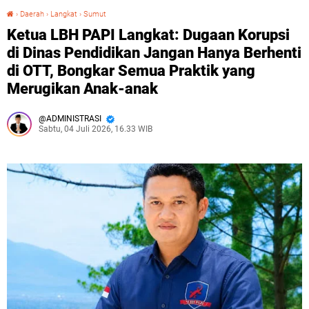
›
Daerah
›
Langkat
›
Sumut
Ketua LBH PAPI Langkat: Dugaan Korupsi di Dinas Pendidikan Jangan Hanya Berhenti di OTT, Bongkar Semua Praktik yang Merugikan Anak-anak
Ketua LBH PAPI Langkat: Dugaan Korupsi
di Dinas Pendidikan Jangan Hanya Berhenti
di OTT, Bongkar Semua Praktik yang
Merugikan Anak-anak
ADMINISTRASI
Sabtu, 04 Juli 2026, 16.33 WIB