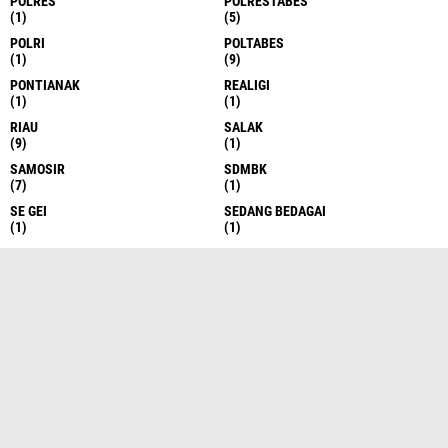
POLRES
POLRESTABES
(1)
(5)
POLRI
POLTABES
(1)
(9)
PONTIANAK
REALIGI
(1)
(1)
RIAU
SALAK
(9)
(1)
SAMOSIR
SDMBK
(7)
(1)
SE GEI
SEDANG BEDAGAI
(1)
(1)
SEI RAMPAH
SEMARANG
(1)
(7)
SERDANG BEDAGAI
SERGAI
(10)
(3)
SERGEI
SERI RAMPAH
(531)
(1)
SIAK
SIANTAR
(1)
(13)
SIBOLANGIT
SIBOLGA
(7)
(1)