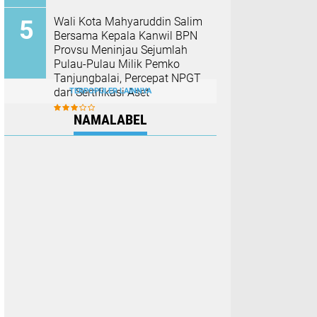
Wali Kota Mahyaruddin Salim
Bersama Kepala Kanwil BPN
Provsu Meninjau Sejumlah
Pulau-Pulau Milik Pemko
Tanjungbalai, Percepat NPGT
dan Sertifikasi Aset
TERPOPULER LAINNYA
NAMALABEL