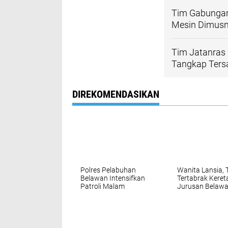
Tim Gabungan 
Mesin Dimus
Tim Jatanras
Tangkap Tersa
DIREKOMENDASIKAN
Polres Pelabuhan
Wanita Lansia,
Belawan Intensifkan
Tertabrak Keret
Patroli Malam
Jurusan Belawa
Antisipasi Kejahatan
Medan‎
Jalanan dan
Gangguan
Kamtibmas