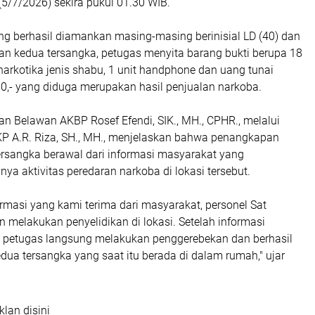
5/7/2026) sekira pukul 01.30 WIB.
ng berhasil diamankan masing-masing berinisial LD (40) dan
gan kedua tersangka, petugas menyita barang bukti berupa 18
i narkotika jenis shabu, 1 unit handphone dan uang tunai
0,- yang diduga merupakan hasil penjualan narkoba.
n Belawan AKBP Rosef Efendi, SIK., MH., CPHR., melalui
P A.R. Riza, SH., MH., menjelaskan bahwa penangkapan
ersangka berawal dari informasi masyarakat yang
a aktivitas peredaran narkoba di lokasi tersebut.
rmasi yang kami terima dari masyarakat, personel Sat
melakukan penyelidikan di lokasi. Setelah informasi
t, petugas langsung melakukan penggerebekan dan berhasil
a tersangka yang saat itu berada di dalam rumah," ujar
klan disini