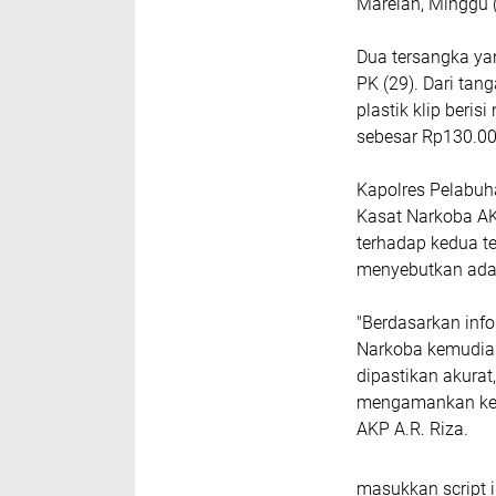
Marelan, Minggu (
Dua tersangka ya
PK (29). Dari tan
plastik klip beris
sebesar Rp130.00
Kapolres Pelabuha
Kasat Narkoba AK
terhadap kedua t
menyebutkan adany
"Berdasarkan info
Narkoba kemudian 
dipastikan akura
mengamankan kedu
AKP A.R. Riza.
masukkan script i