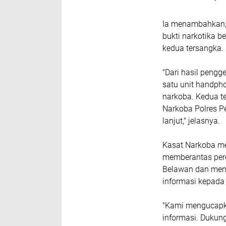
Ia menambahkan,
bukti narkotika 
kedua tersangka.
"Dari hasil pengg
satu unit handpho
narkoba. Kedua t
Narkoba Polres P
lanjut," jelasnya.
Kasat Narkoba m
memberantas pere
Belawan dan meng
informasi kepada 
"Kami mengucapk
informasi. Dukun