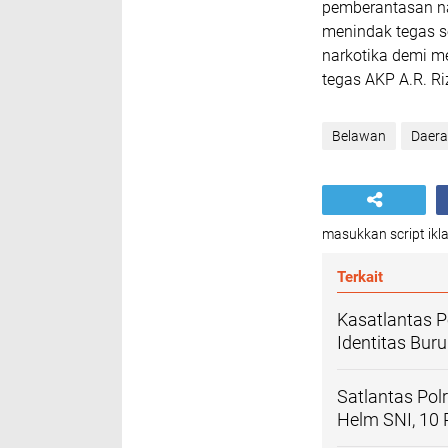
pemberantasan na
menindak tegas s
narkotika demi m
tegas AKP A.R. R
Belawan
Daer
masukkan script ikla
Terkait
Kasatlantas P
Identitas Bur
Satlantas Po
Helm SNI, 10 