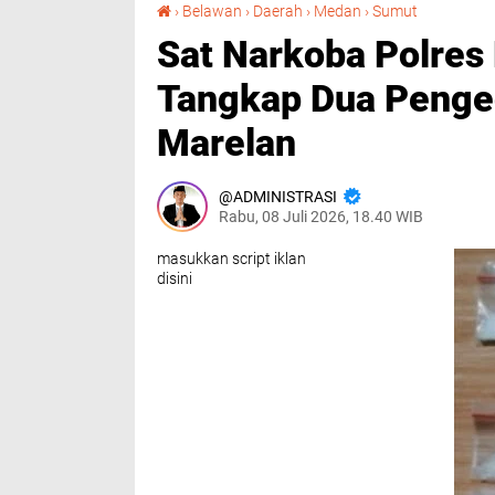
Sat Narkoba Polres Pelabuhan Belawan Tangkap Dua Pengedar Shabu di Medan Marelan
›
Belawan
›
Daerah
›
Medan
›
Sumut
Sat Narkoba Polres
Tangkap Dua Penge
Marelan
ADMINISTRASI
Rabu, 08 Juli 2026, 18.40 WIB
masukkan script iklan
disini