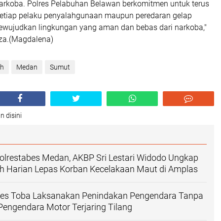
rkoba. Polres Pelabuhan Belawan berkomitmen untuk terus
etiap pelaku penyalahgunaan maupun peredaran gelap
ewujudkan lingkungan yang aman dan bebas dari narkoba,"
iza.(Magdalena)
ah
Medan
Sumut
n disini
olrestabes Medan, AKBP Sri Lestari Widodo Ungkap
uh Harian Lepas Korban Kecelakaan Maut di Amplas‎
lres Toba Laksanakan Penindakan Pengendara Tanpa
Pengendara Motor Terjaring Tilang‎