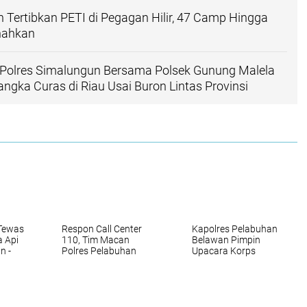
Tertibkan PETI di Pegagan Hilir, 47 Camp Hingga
nahkan
 Polres Simalungun Bersama Polsek Gunung Malela
ngka Curas di Riau Usai Buron Lintas Provinsi
 Tewas
Respon Call Center
Kapolres Pelabuhan
a Api
110, Tim Macan
Belawan Pimpin
n -
Polres Pelabuhan
Upacara Korps
Belawan Amankan
Raport Kenaikan
Empat Remaja Pelaku
Pangkat 26 Personel‎
Tawuran